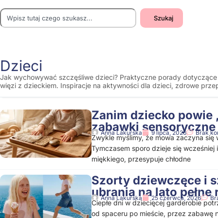
Szukaj
Dzieci
Jak wychowywać szczęśliwe dzieci? Praktyczne porady dotyczące
więzi z dzieckiem. Inspiracje na aktywności dla dzieci, zdrowe p
Zanim dziecko powie 
zabawki sensoryczne
Anna Lakurska
9 lipca, 2026
Brak k
Zwykle myślimy, że mowa zaczyna się 
Tymczasem sporo dzieje się wcześniej i
miękkiego, przesypuje chłodne
Szorty dziewczęce i 
ubrania na lato pełne
Anna Lakurska
25 czerwca, 2026
Br
Ciepłe dni w dziecięcej garderobie pot
od spaceru po mieście, przez zabawę n