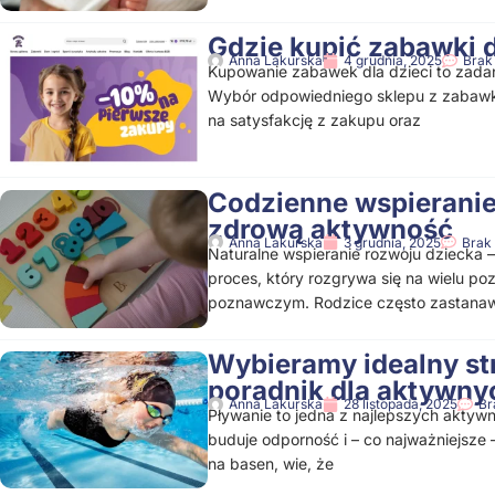
Gdzie kupić zabawki d
Anna Lakurska
4 grudnia, 2025
Brak
Kupowanie zabawek dla dzieci to zadani
Wybór odpowiedniego sklepu z zabawka
na satysfakcję z zakupu oraz
Codzienne wspieranie
zdrową aktywność
Anna Lakurska
3 grudnia, 2025
Brak
Naturalne wspieranie rozwoju dziecka —
proces, który rozgrywa się na wielu p
poznawczym. Rodzice często zastanawia
Wybieramy idealny str
poradnik dla aktywny
Anna Lakurska
28 listopada, 2025
Br
Pływanie to jedna z najlepszych akty
buduje odporność i – co najważniejsze 
na basen, wie, że