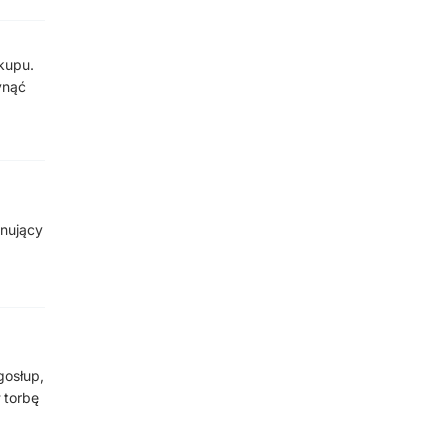
akupu.
ynąć
ynujący
gosłup,
 torbę