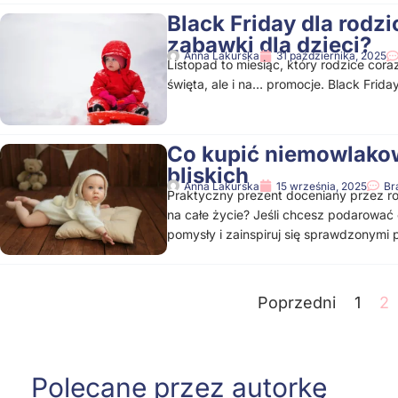
Black Friday dla rodz
zabawki dla dzieci?
Anna Lakurska
31 października, 2025
Listopad to miesiąc, który rodzice cora
święta, ale i na… promocje. Black Friday
Co kupić niemowlakow
bliskich
Anna Lakurska
15 września, 2025
Br
Praktyczny prezent doceniany przez ro
na całe życie? Jeśli chcesz podarować c
pomysły i zainspiruj się sprawdzonymi 
Poprzedni
1
2
Polecane przez autorkę