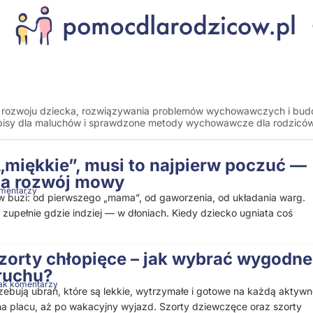
 rozwoju dziecka, rozwiązywania problemów wychowawczych i bud
rzepisy dla maluchów i sprawdzone metody wychowawcze dla rodziców
„miękkie”, musi to najpierw poczuć —
 a rozwój mowy
omentarzy
w buzi: od pierwszego „mama”, od gaworzenia, od układania warg.
 zupełnie gdzie indziej — w dłoniach. Kiedy dziecko ugniata coś
szorty chłopięce – jak wybrać wygodne
 ruchu?
ak komentarzy
rzebują ubrań, które są lekkie, wytrzymałe i gotowe na każdą aktywn
a placu, aż po wakacyjny wyjazd. Szorty dziewczęce oraz szorty