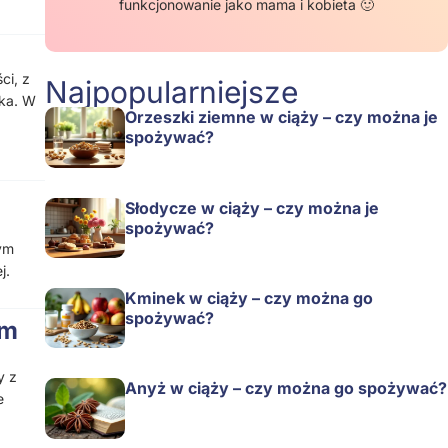
funkcjonowanie jako mama i kobieta 🙂
ci, z
Najpopularniejsze
ika. W
Orzeszki ziemne w ciąży – czy można je
spożywać?
Słodycze w ciąży – czy można je
spożywać?
nym
j.
Kminek w ciąży – czy można go
spożywać?
ym
y z
Anyż w ciąży – czy można go spożywać?
e