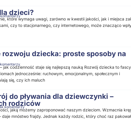
la dzieci?
 komentarzy
e, które wymaga uwagi, zarówno w kwestii jakości, jak i miejsca z
mi, czy to stacjonarnego, czy internetowego, może znacząco wpł
 rozwoju dziecka: proste sposoby na
 komentarzy
 jak codzienność staje się najlepszą nauką Rozwój dziecka to fasc
oziomach jednocześnie: ruchowym, emocjonalnym, społecznym i
ją się, czy ich maluch
ój do pływania dla dziewczynki –
ch rodziców
ak komentarzy
wności, jaką możemy zaproponować naszym dzieciom. Wzmacnia krę
– daje mnóstwo frajdy. Jednak każdy rodzic, który choć raz pakował