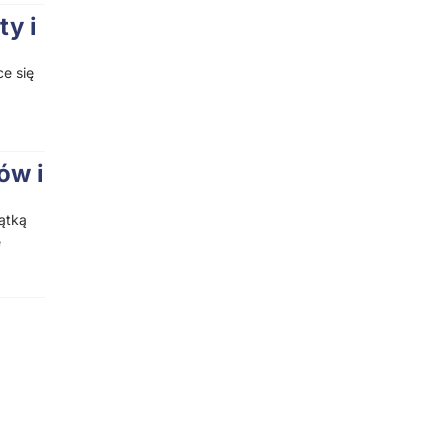
ty i
ce się
ów i
ątką
e