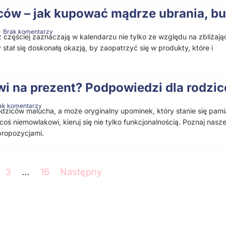
iców – jak kupować mądrze ubrania, bu
Brak komentarzy
z częściej zaznaczają w kalendarzu nie tylko ze względu na zbliżają
 stał się doskonałą okazją, by zaopatrzyć się w produkty, które i
i na prezent? Podpowiedzi dla rodzic
ak komentarzy
dziców malucha, a może oryginalny upominek, który stanie się pami
oś niemowlakowi, kieruj się nie tylko funkcjonalnością. Poznaj nasz
propozycjami.
3
…
16
Następny