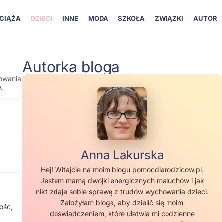
CIĄŻA
DZIECI
INNE
MODA
SZKOŁA
ZWIĄZKI
AUTOR
Autorka bloga
owania
.
Anna Lakurska
Hej! Witajcie na moim blogu pomocdlarodzicow.pl.
Jestem mamą dwójki energicznych maluchów i jak
nikt zdaje sobie sprawę z trudów wychowania dzieci.
Założyłam bloga, aby dzielić się moim
ość,
doświadczeniem, które ułatwia mi codzienne