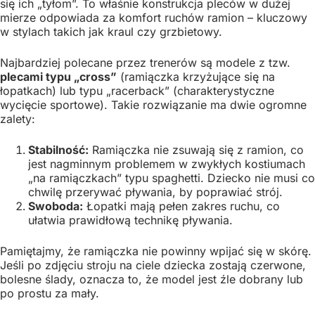
się ich „tyłom”. To właśnie konstrukcja pleców w dużej
mierze odpowiada za komfort ruchów ramion – kluczowy
w stylach takich jak kraul czy grzbietowy.
Najbardziej polecane przez trenerów są modele z tzw.
plecami typu „cross”
(ramiączka krzyżujące się na
łopatkach) lub typu „racerback” (charakterystyczne
wycięcie sportowe). Takie rozwiązanie ma dwie ogromne
zalety:
Stabilność:
Ramiączka nie zsuwają się z ramion, co
jest nagminnym problemem w zwykłych kostiumach
„na ramiączkach” typu spaghetti. Dziecko nie musi co
chwilę przerywać pływania, by poprawiać strój.
Swoboda:
Łopatki mają pełen zakres ruchu, co
ułatwia prawidłową technikę pływania.
Pamiętajmy, że ramiączka nie powinny wpijać się w skórę.
Jeśli po zdjęciu stroju na ciele dziecka zostają czerwone,
bolesne ślady, oznacza to, że model jest źle dobrany lub
po prostu za mały.