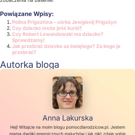
Powiązane Wpisy:
Polina Prigozhina – córka Jewgienij Prigożyn
Czy dziecko może jeść kurki?
Czy Robert Lewandowski ma dziecko?
Sprawdzamy!
Jak przebrać dziecko za świętego? Za kogo je
przebrać?
Autorka bloga
Anna Lakurska
Hej! Witajcie na moim blogu pomocdlarodzicow.pl. Jestem
mamą dwójki energicznych maluchów i jak nikt zdaje sobie