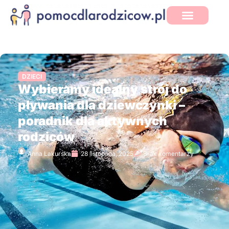
DZIECI
Wybieramy idealny strój do
pływania dla dziewczynki –
poradnik dla aktywnych
rodziców
Anna Lakurska
28 listopada, 2025
Brak komentarzy