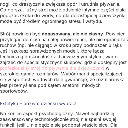
nogi, co drastycznie zwiększa opór i utrudnia pływanie.
Co gorsza, luźny strój może odsłonić intymne części ciała
podczas skoku do wody, co dla dorastającej dziewczynki
może być źródłem ogromnego stresu i wstydu.
Strój powinien być
dopasowany, ale nie ciasny
. Powinien
przylegać do ciała na całej powierzchni, ale nie ograniczać
ruchów (np. nie ciągnąć w kroku przy podnoszeniu rąk).
Jeśli szukasz sprawdzonych modeli, które łączą
techniczną doskonałość z dziewczęcym stylem, warto
zajrzeć do specjalistycznych sklepów, gdzie dostępny jest
profesjonalny strój do pływania dla dziewczynki
w
szerokiej gamie rozmiarów. Wybór marki specjalizującej
się w sportach wodnych daje gwarancję, że rozmiarówka
jest przemyślana pod kątem anatomii młodych
sportowców.
Estetyka – pozwól dziecku wybrać!
Na koniec aspekt psychologiczny. Nawet najbardziej
zaawansowany technologicznie strój nie spełni swojej
funkcji, jeśli… nie będzie się podobał właścicielce. Dla