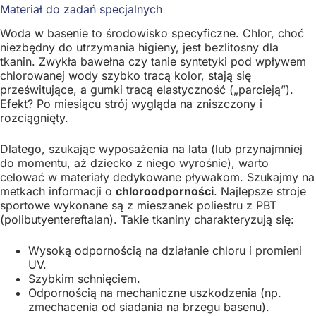
Materiał do zadań specjalnych
Woda w basenie to środowisko specyficzne. Chlor, choć
niezbędny do utrzymania higieny, jest bezlitosny dla
tkanin. Zwykła bawełna czy tanie syntetyki pod wpływem
chlorowanej wody szybko tracą kolor, stają się
prześwitujące, a gumki tracą elastyczność („parcieją”).
Efekt? Po miesiącu strój wygląda na zniszczony i
rozciągnięty.
Dlatego, szukając wyposażenia na lata (lub przynajmniej
do momentu, aż dziecko z niego wyrośnie), warto
celować w materiały dedykowane pływakom. Szukajmy na
metkach informacji o
chloroodporności
. Najlepsze stroje
sportowe wykonane są z mieszanek poliestru z PBT
(polibutyentereftalan). Takie tkaniny charakteryzują się:
Wysoką odpornością na działanie chloru i promieni
UV.
Szybkim schnięciem.
Odpornością na mechaniczne uszkodzenia (np.
zmechacenia od siadania na brzegu basenu).