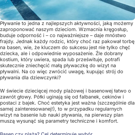
Pływanie to jedna z najlepszych aktywności, jaką możemy
zaproponować naszym dzieciom. Wzmacnia kręgosłup,
buduje odporność i – co najważniejsze – daje mnóstwo
frajdy. Jednak każdy rodzic, który choć raz pakował torbę
na basen, wie, że kluczem do sukcesu jest nie tylko chęć
dziecka, ale i odpowiednie wyposażenie. Źle dobrany
kostium, który uwiera, spada lub prześwituje, potrafi
skutecznie zniechęcić małą pływaczkę do wizyt na
pływalni. Na co więc zwrócić uwagę, kupując strój do
pływania dla dziewczynki?
W świecie dziecięcej mody plażowej i basenowej łatwo o
zawrót głowy. Półki uginają się od falbanek, cekinów i
postaci z bajek. Choć estetyka jest ważna (szczególnie dla
samej zainteresowanej!), to w przypadku regularnych
wizyt na basenie lub nauki pływania, na pierwszy plan
muszą wysunąć się parametry techniczne i komfort.
Basen czy plaża? Cel determinuje wybór