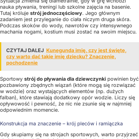
Sytuacja zmienia się diametralnie, gdy w grę wchodzi
nauka pływania, treningi lub szkolne zajęcia na basenie.
Tutaj króluje
strój jednoczęściowy
. Jego głównym
zadaniem jest przyleganie do ciała niczym druga skóra.
Podczas skoków do wody, nawrotów czy intensywnego
machania nogami, kostium musi zostać na swoim miejscu.
CZYTAJ DALEJ
Kunegunda imię, czy jest święte,
czy warto dać takie imię dziecku? Znaczenie,
pochodzenie
Sportowy
strój do pływania dla dziewczynki
powinien być
pozbawiony zbędnych wiązań (które mogą się rozwiązać
w wodzie) oraz wystających elementów (np. dużych
falban), które stawiają dodatkowy opór wodzie. Liczy się
opływowość i pewność, że nic nie zsunie się w najmniej
odpowiednim momencie.
Konstrukcja ma znaczenie – krój pleców i ramiączka
Gdy skupiamy się na strojach sportowych, warto przyjrzeć