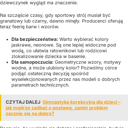
dziewczynek wygląd ma znaczenie.
Na szczęście czasy, gdy sportowy strój musiał być
granatowy lub czarny, dawno minęły. Producenci oferują
teraz feerię barw i wzorów.
Dla bezpieczeństwa:
Warto wybierać kolory
jaskrawe, neonowe. Są one lepiej widoczne pod
wodą, co ułatwia ratownikowi lub rodzicowi
zlokalizowanie dziecka w basenie.
Dla samopoczucia:
Geometryczne wzory, motywy
wodne, a może ulubiony kolor? Pozwólmy córce
podjąć ostateczną decyzję spośród
wyselekcjonowanych przez nas modeli o dobrych
parametrach technicznych.
CZYTAJ DALEJ
Gimnastyka korekcyjna dla dzieci –
jak mądrze zadbać o postawę, zanim problem
zacznie się na dobre?