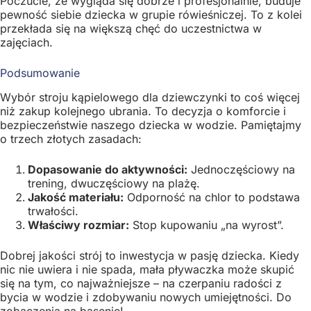
Poczucie, że wygląda się dobrze i profesjonalnie, buduje
pewność siebie dziecka w grupie rówieśniczej. To z kolei
przekłada się na większą chęć do uczestnictwa w
zajęciach.
Podsumowanie
Wybór stroju kąpielowego dla dziewczynki to coś więcej
niż zakup kolejnego ubrania. To decyzja o komforcie i
bezpieczeństwie naszego dziecka w wodzie. Pamiętajmy
o trzech złotych zasadach:
Dopasowanie do aktywności:
Jednoczęściowy na
trening, dwuczęściowy na plażę.
Jakość materiału:
Odporność na chlor to podstawa
trwałości.
Właściwy rozmiar:
Stop kupowaniu „na wyrost”.
Dobrej jakości strój to inwestycja w pasję dziecka. Kiedy
nic nie uwiera i nie spada, mała pływaczka może skupić
się na tym, co najważniejsze – na czerpaniu radości z
bycia w wodzie i zdobywaniu nowych umiejętności. Do
zobaczenia na basenie!