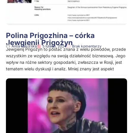
Polina Prigozhina – córka
Jewgienij Prigożyn
Anna Lakurska
5 lutego, 2024
Brak komentarzy
Jewgienij Prigożyn to postać znana z wielu powodów, przede
wszystkim ze względu na swoją działalność biznesową. Jego
wpływ na różne sektory gospodarki, zwłaszcza w Rosji, jest
tematem wielu dyskusji i analiz. Mniej znany jest aspekt