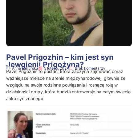
Pavel Prigozhin – kim jest syn
Jewgienij Prigożyna?
Anna Lakurska
5 lutego, 2024
Brak komentarzy
Pavel Prigozhin to postać, która zaczyna zajmować coraz
ważniejsze miejsce na arenie międzynarodowej, głównie ze
względu na swoje rodzinne powiązania i rosnącą rolę w
działalności grupy, która budzi kontrowersje na całym świecie.
Jako syn znanego