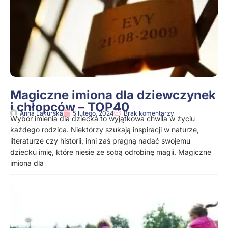
Magiczne imiona dla dziewczynek
i chłopców – TOP40
Anna Lakurska
5 lutego, 2024
Brak komentarzy
Wybór imienia dla dziecka to wyjątkowa chwila w życiu
każdego rodzica. Niektórzy szukają inspiracji w naturze,
literaturze czy historii, inni zaś pragną nadać swojemu
dziecku imię, które niesie ze sobą odrobinę magii. Magiczne
imiona dla