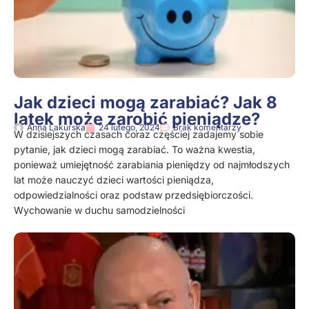
Jak dzieci mogą zarabiać? Jak 8
latek może zarobić pieniądze?
Anna Lakurska
24 lutego, 2024
Brak komentarzy
W dzisiejszych czasach coraz częściej zadajemy sobie
pytanie, jak dzieci mogą zarabiać. To ważna kwestia,
ponieważ umiejętność zarabiania pieniędzy od najmłodszych
lat może nauczyć dzieci wartości pieniądza,
odpowiedzialności oraz podstaw przedsiębiorczości.
Wychowanie w duchu samodzielności