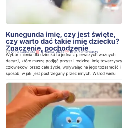
Kunegunda imię, czy jest święte,
czy warto dać takie imię dziecku?
Znaczenie, pochodzenie
Anna Lakurska
5 marca, 2024
Brak komentarzy
Wybór imienia dla dziecka to jedna z pierwszych ważnych
decyzji, które muszą podjąć przyszli rodzice. Imię towarzyszy
człowiekowi przez całe życie, wpływając na jego tożsamość i
sposób, w jaki jest postrzegany przez innych. Wśród wielu