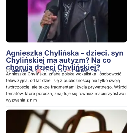
Agnieszka Chylińska – dzieci. syn
Chylińskiej ma autyzm? Na co
chorują dzieci Chylińskiej?
Anna Lakurska
5 lutego, 2024
Brak komentarzy
Agnieszka Chylińska, znana polska wokalistka i osobowość
telewizyjna, od lat dzieli się z publicznością nie tylko swoją
twórczością, ale także fragmentami życia prywatnego. Wśród
tematów, które porusza, znajduje się również macierzyństwo i
wyzwania z nim