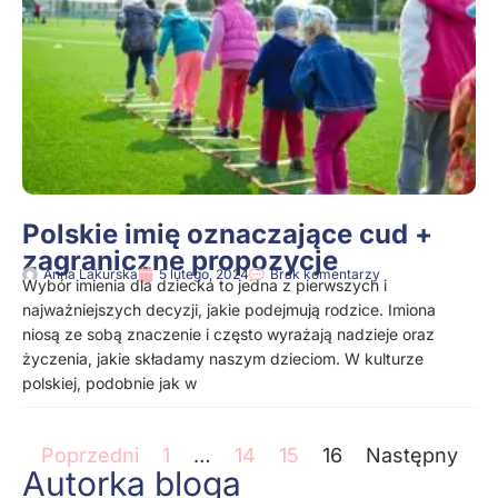
Polskie imię oznaczające cud +
zagraniczne propozycje
Anna Lakurska
5 lutego, 2024
Brak komentarzy
Wybór imienia dla dziecka to jedna z pierwszych i
najważniejszych decyzji, jakie podejmują rodzice. Imiona
niosą ze sobą znaczenie i często wyrażają nadzieje oraz
życzenia, jakie składamy naszym dzieciom. W kulturze
polskiej, podobnie jak w
Poprzedni
1
…
14
15
16
Następny
Autorka bloga