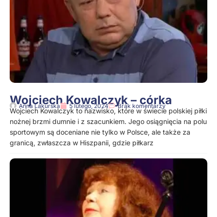
Wojciech Kowalczyk – córka
Anna Lakurska
5 lutego, 2024
Brak komentarzy
Wojciech Kowalczyk to nazwisko, które w świecie polskiej piłki
nożnej brzmi dumnie i z szacunkiem. Jego osiągnięcia na polu
sportowym są doceniane nie tylko w Polsce, ale także za
granicą, zwłaszcza w Hiszpanii, gdzie piłkarz