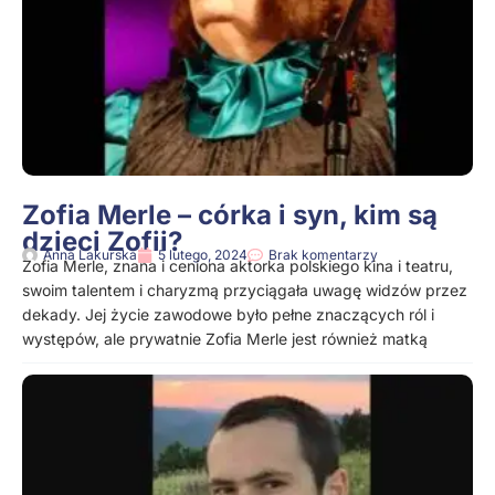
Zofia Merle – córka i syn, kim są
dzieci Zofii?
Anna Lakurska
5 lutego, 2024
Brak komentarzy
Zofia Merle, znana i ceniona aktorka polskiego kina i teatru,
swoim talentem i charyzmą przyciągała uwagę widzów przez
dekady. Jej życie zawodowe było pełne znaczących ról i
występów, ale prywatnie Zofia Merle jest również matką