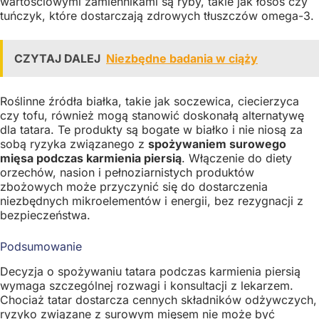
wartościowymi zamiennikami są ryby, takie jak łosoś czy
tuńczyk, które dostarczają zdrowych tłuszczów omega-3.
CZYTAJ DALEJ
Niezbędne badania w ciąży
Roślinne źródła białka, takie jak soczewica, ciecierzyca
czy tofu, również mogą stanowić doskonałą alternatywę
dla tatara. Te produkty są bogate w białko i nie niosą za
sobą ryzyka związanego z
spożywaniem surowego
mięsa podczas karmienia piersią
. Włączenie do diety
orzechów, nasion i pełnoziarnistych produktów
zbożowych może przyczynić się do dostarczenia
niezbędnych mikroelementów i energii, bez rezygnacji z
bezpieczeństwa.
Podsumowanie
Decyzja o spożywaniu tatara podczas karmienia piersią
wymaga szczególnej rozwagi i konsultacji z lekarzem.
Chociaż tatar dostarcza cennych składników odżywczych,
ryzyko związane z surowym mięsem nie może być