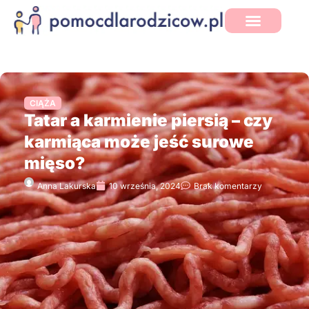
CIĄŻA
Tatar a karmienie piersią – czy
karmiąca może jeść surowe
mięso?
Anna Lakurska
10 września, 2024
Brak komentarzy