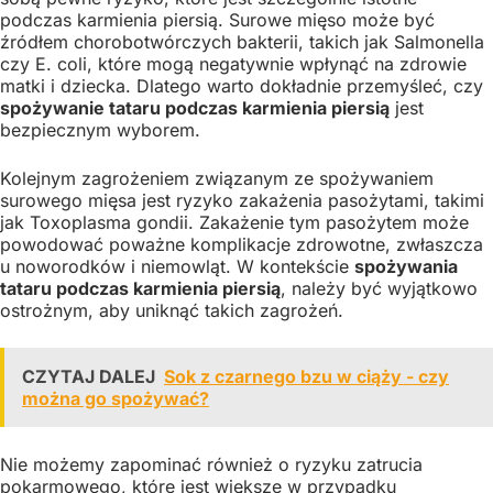
podczas karmienia piersią. Surowe mięso może być
źródłem chorobotwórczych bakterii, takich jak Salmonella
czy E. coli, które mogą negatywnie wpłynąć na zdrowie
matki i dziecka. Dlatego warto dokładnie przemyśleć, czy
spożywanie tataru podczas karmienia piersią
jest
bezpiecznym wyborem.
Kolejnym zagrożeniem związanym ze spożywaniem
surowego mięsa jest ryzyko zakażenia pasożytami, takimi
jak Toxoplasma gondii. Zakażenie tym pasożytem może
powodować poważne komplikacje zdrowotne, zwłaszcza
u noworodków i niemowląt. W kontekście
spożywania
tataru podczas karmienia piersią
, należy być wyjątkowo
ostrożnym, aby uniknąć takich zagrożeń.
CZYTAJ DALEJ
Sok z czarnego bzu w ciąży - czy
można go spożywać?
Nie możemy zapominać również o ryzyku zatrucia
pokarmowego, które jest większe w przypadku