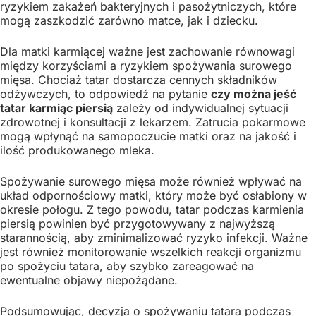
ryzykiem zakażeń bakteryjnych i pasożytniczych, które
mogą zaszkodzić zarówno matce, jak i dziecku.
Dla matki karmiącej ważne jest zachowanie równowagi
między korzyściami a ryzykiem spożywania surowego
mięsa. Chociaż tatar dostarcza cennych składników
odżywczych, to odpowiedź na pytanie
czy można jeść
tatar karmiąc piersią
zależy od indywidualnej sytuacji
zdrowotnej i konsultacji z lekarzem. Zatrucia pokarmowe
mogą wpłynąć na samopoczucie matki oraz na jakość i
ilość produkowanego mleka.
Spożywanie surowego mięsa może również wpływać na
układ odpornościowy matki, który może być osłabiony w
okresie połogu. Z tego powodu, tatar podczas karmienia
piersią powinien być przygotowywany z najwyższą
starannością, aby zminimalizować ryzyko infekcji. Ważne
jest również monitorowanie wszelkich reakcji organizmu
po spożyciu tatara, aby szybko zareagować na
ewentualne objawy niepożądane.
Podsumowując, decyzja o spożywaniu tatara podczas