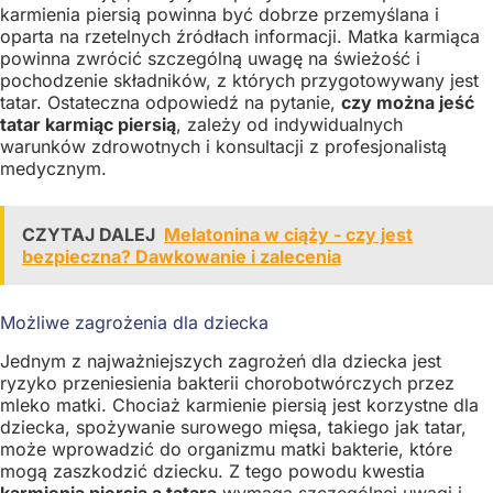
karmienia piersią powinna być dobrze przemyślana i
oparta na rzetelnych źródłach informacji. Matka karmiąca
powinna zwrócić szczególną uwagę na świeżość i
pochodzenie składników, z których przygotowywany jest
tatar. Ostateczna odpowiedź na pytanie,
czy można jeść
tatar karmiąc piersią
, zależy od indywidualnych
warunków zdrowotnych i konsultacji z profesjonalistą
medycznym.
CZYTAJ DALEJ
Melatonina w ciąży - czy jest
bezpieczna? Dawkowanie i zalecenia
Możliwe zagrożenia dla dziecka
Jednym z najważniejszych zagrożeń dla dziecka jest
ryzyko przeniesienia bakterii chorobotwórczych przez
mleko matki. Chociaż karmienie piersią jest korzystne dla
dziecka, spożywanie surowego mięsa, takiego jak tatar,
może wprowadzić do organizmu matki bakterie, które
mogą zaszkodzić dziecku. Z tego powodu kwestia
karmienia piersią a tatara
wymaga szczególnej uwagi i