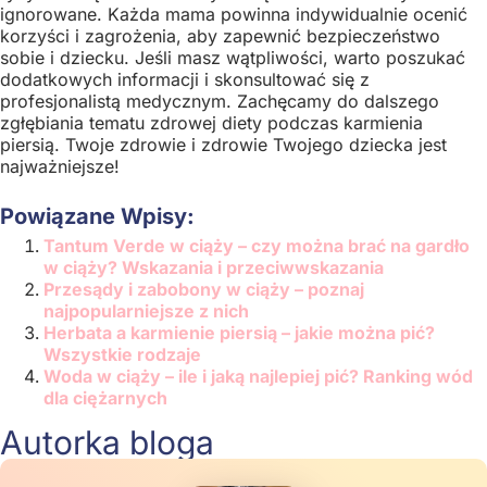
ignorowane. Każda mama powinna indywidualnie ocenić
korzyści i zagrożenia, aby zapewnić bezpieczeństwo
sobie i dziecku. Jeśli masz wątpliwości, warto poszukać
dodatkowych informacji i skonsultować się z
profesjonalistą medycznym. Zachęcamy do dalszego
zgłębiania tematu zdrowej diety podczas karmienia
piersią. Twoje zdrowie i zdrowie Twojego dziecka jest
najważniejsze!
Powiązane Wpisy:
Tantum Verde w ciąży – czy można brać na gardło
w ciąży? Wskazania i przeciwwskazania
Przesądy i zabobony w ciąży – poznaj
najpopularniejsze z nich
Herbata a karmienie piersią – jakie można pić?
Wszystkie rodzaje
Woda w ciąży – ile i jaką najlepiej pić? Ranking wód
dla ciężarnych
Autorka bloga