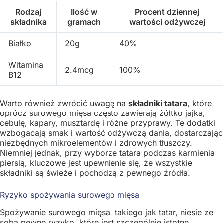
Rodzaj
Ilość w
Procent dziennej
składnika
gramach
wartości odżywczej
Białko
20g
40%
Witamina
2.4mcg
100%
B12
Warto również zwrócić uwagę na
składniki tatara
, które
oprócz surowego mięsa często zawierają żółtko jajka,
cebulę, kapary, musztardę i różne przyprawy. Te dodatki
wzbogacają smak i wartość odżywczą dania, dostarczając
niezbędnych mikroelementów i zdrowych tłuszczy.
Niemniej jednak, przy wyborze tatara podczas karmienia
piersią, kluczowe jest upewnienie się, że wszystkie
składniki są świeże i pochodzą z pewnego źródła.
Ryzyko spożywania surowego mięsa
Spożywanie surowego mięsa, takiego jak tatar, niesie ze
sobą pewne ryzyko, które jest szczególnie istotne