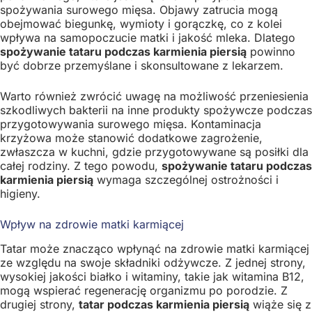
spożywania surowego mięsa. Objawy zatrucia mogą
obejmować biegunkę, wymioty i gorączkę, co z kolei
wpływa na samopoczucie matki i jakość mleka. Dlatego
spożywanie tataru podczas karmienia piersią
powinno
być dobrze przemyślane i skonsultowane z lekarzem.
Warto również zwrócić uwagę na możliwość przeniesienia
szkodliwych bakterii na inne produkty spożywcze podczas
przygotowywania surowego mięsa. Kontaminacja
krzyżowa może stanowić dodatkowe zagrożenie,
zwłaszcza w kuchni, gdzie przygotowywane są posiłki dla
całej rodziny. Z tego powodu,
spożywanie tataru podczas
karmienia piersią
wymaga szczególnej ostrożności i
higieny.
Wpływ na zdrowie matki karmiącej
Tatar może znacząco wpłynąć na zdrowie matki karmiącej
ze względu na swoje składniki odżywcze. Z jednej strony,
wysokiej jakości białko i witaminy, takie jak witamina B12,
mogą wspierać regenerację organizmu po porodzie. Z
drugiej strony,
tatar podczas karmienia piersią
wiąże się z