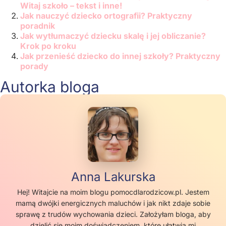
Witaj szkoło – tekst i inne!
Jak nauczyć dziecko ortografii? Praktyczny
poradnik
Jak wytłumaczyć dziecku skalę i jej obliczanie?
Krok po kroku
Jak przenieść dziecko do innej szkoły? Praktyczny
porady
Autorka bloga
Anna Lakurska
Hej! Witajcie na moim blogu pomocdlarodzicow.pl. Jestem
mamą dwójki energicznych maluchów i jak nikt zdaje sobie
sprawę z trudów wychowania dzieci. Założyłam bloga, aby
dzielić się moim doświadczeniem, które ułatwia mi