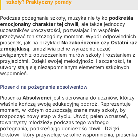
szkoły? Praktyczny porady
Podczas pożegnania szkoły, muzyka nie tylko
podkreśla
emocjonalny charakter tej chwili
, ale także jednoczy
uczestników uroczystości, pozwalając im wspólnie
przeżywać ten szczególny moment. Wybór odpowiednich
piosenek, jak na przykład
Na zakończenie
czy
Ostatni raz
z moją klasą
, umożliwia pełne wyrażenie uczuć
związanych z opuszczeniem murów szkoły i rozstaniem z
przyjaciółmi. Dzięki swojej melodyjności i szczerości, te
utwory stają się niezapomnianym elementem szkolnych
wspomnień.
Piosenki na pożegnanie absolwentów
Piosenka
Absolwenci
jest skierowana do uczniów, którzy
właśnie kończą swoją edukacyjną podróż. Reprezentuje
moment, w którym opuszczają znane mury szkoły, by
rozpocząć nowy etap w życiu. Utwór, pełen wzruszeń,
towarzyszy młodzieży podczas tego ważnego
pożegnania, podkreślając doniosłość chwili. Dzięki
tekstowi, który przywołuje szkolne wspomnienia, piosenka