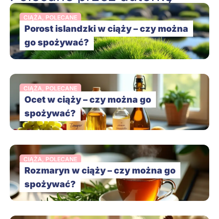
CIĄŻA
,
POLECANE
Porost islandzki w ciąży – czy można
go spożywać?
CIĄŻA
,
POLECANE
Ocet w ciąży – czy można go
spożywać?
CIĄŻA
,
POLECANE
Rozmaryn w ciąży – czy można go
spożywać?