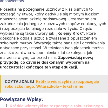
absolwentów
Piosenka na pożegnanie uczniów z klas ósmych to
szczególny utwór, który dedykuje się młodym ludziom
opuszczającym szkołę podstawową. Jest symbolem
zakończenia jednego z kluczowych etapów edukacyjnych
i rozpoczęcia kolejnego rozdziału w życiu. Często
wybierane są takie utwory jak
„Kolejny Krok”
, które
doskonale oddają uczucia związane z opuszczeniem
szkolnych murów. Wyrażają także nadzieje i oczekiwania
dotyczące przyszłości. W tekstach tych piosenek można
znaleźć zarówno wspomnienia z lat szkolnych, jak i
marzenia o tym, co przed nimi.
Zapowiadają nową
przygodę, co czyni je doskonałym wyborem na
uroczystości kończące ten etap edukacji.
CZYTAJ DALEJ
Krótkie wierszyki na rozpoczęcie
roku szkolnego. Witaj szkoło - tekst i inne!
Powiązane Wpisy:
Krótkie wierszyki na rozpoczęcie roku szkolnego.