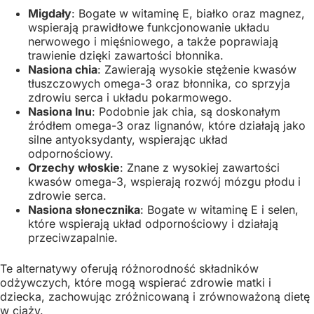
Migdały
: Bogate w witaminę E, białko oraz magnez,
wspierają prawidłowe funkcjonowanie układu
nerwowego i mięśniowego, a także poprawiają
trawienie dzięki zawartości błonnika.
Nasiona chia
: Zawierają wysokie stężenie kwasów
tłuszczowych omega-3 oraz błonnika, co sprzyja
zdrowiu serca i układu pokarmowego.
Nasiona lnu
: Podobnie jak chia, są doskonałym
źródłem omega-3 oraz lignanów, które działają jako
silne antyoksydanty, wspierając układ
odpornościowy.
Orzechy włoskie
: Znane z wysokiej zawartości
kwasów omega-3, wspierają rozwój mózgu płodu i
zdrowie serca.
Nasiona słonecznika
: Bogate w witaminę E i selen,
które wspierają układ odpornościowy i działają
przeciwzapalnie.
Te alternatywy oferują różnorodność składników
odżywczych, które mogą wspierać zdrowie matki i
dziecka, zachowując zróżnicowaną i zrównoważoną dietę
w ciąży.