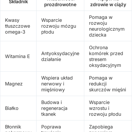
Składnik
prozdrowotne
zdrowie w ciąży
Pomaga w
Kwasy
Wsparcie
rozwoju
tłuszczowe
rozwoju mózgu
neurologicznym
omega-3
płodu
dziecka
Ochrona
Antyoksydacyjne
komórek przed
Witamina E
działanie
stresem
oksydacyjnym
Wspiera układ
Pomaga w
Magnez
nerwowy i
redukcji
mięśniowy
skurczów mięśni
Budowa i
Wsparcie
Białko
regeneracja
wzrostu i
tkanek
rozwoju płodu
Błonnik
Poprawa
Zapobiega