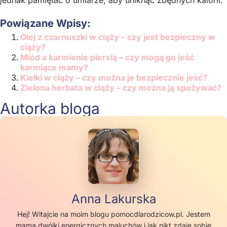
jednak pamiętać o umiarze, aby uniknąć zbędnych kalorii.
Powiązane Wpisy:
Olej z czarnuszki w ciąży – czy jest bezpieczny w
ciąży?
Miód a karmienie piersią – czy mogą go jeść
karmiące mamy?
Kiełki w ciąży – czy można je bezpiecznie jeść?
Zielona herbata w ciąży – czy można ją spożywać?
Autorka bloga
Anna Lakurska
Hej! Witajcie na moim blogu pomocdlarodzicow.pl. Jestem
mamą dwójki energicznych maluchów i jak nikt zdaje sobie