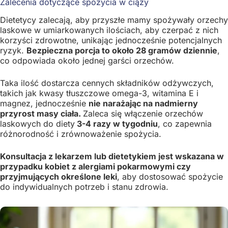
Zalecenia dotyczące spożycia w ciąży
Dietetycy zalecają, aby przyszłe mamy spożywały orzechy
laskowe w umiarkowanych ilościach, aby czerpać z nich
korzyści zdrowotne, unikając jednocześnie potencjalnych
ryzyk.
Bezpieczna porcja to około 28 gramów dziennie
,
co odpowiada około jednej garści orzechów.
Taka ilość dostarcza cennych składników odżywczych,
takich jak kwasy tłuszczowe omega-3, witamina E i
magnez, jednocześnie
nie narażając na nadmierny
przyrost masy ciała.
Zaleca się włączenie orzechów
laskowych do diety
3-4 razy w tygodniu
, co zapewnia
różnorodność i zrównoważenie spożycia.
Konsultacja z lekarzem lub dietetykiem jest wskazana w
przypadku kobiet z alergiami pokarmowymi czy
przyjmujących określone leki
, aby dostosować spożycie
do indywidualnych potrzeb i stanu zdrowia.