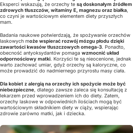
Eksperci wskazują, że orzechy te
są doskonałym źródłem
zdrowych tłuszczów, witaminy E, magnezu oraz białka
,
co czyni je wartościowym elementem diety przyszłych
mam.
Badania naukowe potwierdzają, że spożywanie orzechów
laskowych m
oże wspierać rozwój mózgu płodu dzięki
zawartości kwasów tłuszczowych omega-3
. Ponadto,
obecność antyoksydantów pomaga
wzmocnić układ
odpornościowy matki
. Korzyści te są nieocenione, jednak
warto zachować umiar, gdyż orzechy są kaloryczne, co
może prowadzić do nadmiernego przyrostu masy ciała.
Dla kobiet z alergią na orzechy ich spożycie może być
niebezpieczne
, dlatego zawsze zaleca się konsultację z
lekarzem przed wprowadzeniem ich do diety. Zatem,
orzechy laskowe w odpowiednich ilościach mogą być
wartościowym składnikiem diety w ciąży, wspierając
zdrowie zarówno matki, jak i dziecka.