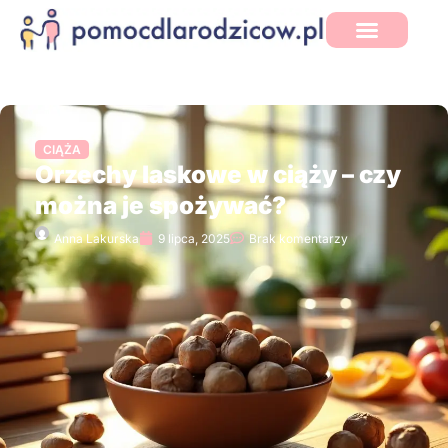
CIĄŻA
Orzechy laskowe w ciąży – czy
można je spożywać?
Anna Lakurska
9 lipca, 2025
Brak komentarzy