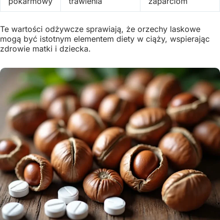
pokarmowy
trawienia
zaparciom
Te wartości odżywcze sprawiają, że orzechy laskowe
mogą być istotnym elementem diety w ciąży, wspierając
zdrowie matki i dziecka.