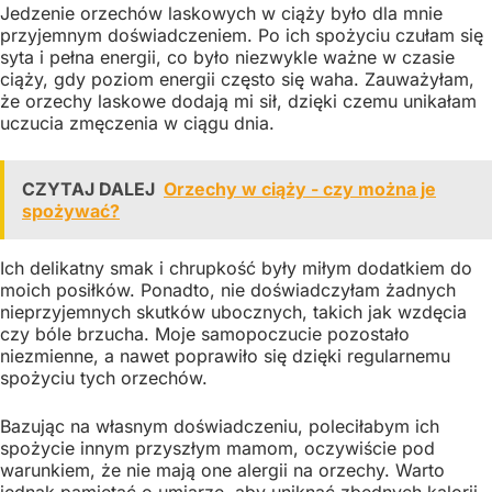
Jedzenie orzechów laskowych w ciąży było dla mnie
przyjemnym doświadczeniem. Po ich spożyciu czułam się
syta i pełna energii, co było niezwykle ważne w czasie
ciąży, gdy poziom energii często się waha. Zauważyłam,
że orzechy laskowe dodają mi sił, dzięki czemu unikałam
uczucia zmęczenia w ciągu dnia.
CZYTAJ DALEJ
Orzechy w ciąży - czy można je
spożywać?
Ich delikatny smak i chrupkość były miłym dodatkiem do
moich posiłków. Ponadto, nie doświadczyłam żadnych
nieprzyjemnych skutków ubocznych, takich jak wzdęcia
czy bóle brzucha. Moje samopoczucie pozostało
niezmienne, a nawet poprawiło się dzięki regularnemu
spożyciu tych orzechów.
Bazując na własnym doświadczeniu, poleciłabym ich
spożycie innym przyszłym mamom, oczywiście pod
warunkiem, że nie mają one alergii na orzechy. Warto