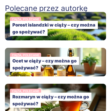
Polecane przez autorkę
CIĄŻA
,
POLECANE
Porost islandzki w ciąży – czy można
go spożywać?
CIĄŻA
,
POLECANE
Ocet w ciąży – czy można go
spożywać?
CIĄŻA
,
POLECANE
Rozmaryn w ciąży – czy można go
spożywać?