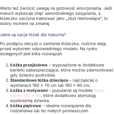
Warto też zwrócić uwagę na gotowość emocjonalną. Jeśli
maluch wykazuje chęć samodzielnego zasypiania, a
łóżeczko zaczyna traktować jako „zbyt niemowlęce”, to
dobry moment na zmianę.
Jakie są opcje łóżek dla malucha?
Po podjęciu decyzji o zamianie łóżeczka, rodzice stają
przed wyborem odpowiedniego modelu. Na rynku
dostępnych jest kilka rozwiązań:
Łóżka przejściowe
– wyposażone w dodatkowe
barierki zabezpieczające, które można zdemontować
gdy dziecko podrośnie.
Standardowe łóżka dziecięce
– najczęściej o
wymiarach 160 x 70 cm lub 160 x 80 cm.
Łóżka z motywami
– popularne są modele
łóżka
domki 160 x 90
, które dodatkowo stymulują
wyobraźnię dziecka.
Łóżka piętrowe
– idealne rozwiązanie dla
rodzeństwa lub do małych pomieszczeń.