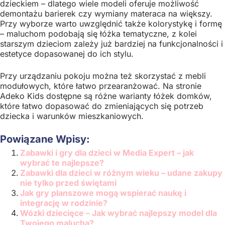
dzieckiem – dlatego wiele modeli oferuje możliwość
demontażu barierek czy wymiany materaca na większy.
Przy wyborze warto uwzględnić także kolorystykę i formę
– maluchom podobają się łóżka tematyczne, z kolei
starszym dzieciom zależy już bardziej na funkcjonalności i
estetyce dopasowanej do ich stylu.
Przy urządzaniu pokoju można też skorzystać z mebli
modułowych, które łatwo przearanżować. Na stronie
Adeko Kids dostępne są różne warianty łóżek domków,
które łatwo dopasować do zmieniających się potrzeb
dziecka i warunków mieszkaniowych.
Powiązane Wpisy:
Zabawki i gry dla dzieci w Media Expert – jak
wybrać te najlepsze?
Zabawki dla dzieci w różnym wieku – udane zakupy
nie tylko przed świętami
Jak gry planszowe mogą wspierać naukę i
integrację w rodzinie?
Wózki dziecięce – Jak wybrać najlepszy model dla
Twojego malucha?