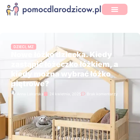
DZIECI
,
MZ
Nowe łóżko dziecka. Kiedy
zastąpić łóżeczko łóżkiem, a
kiedy można wybrać łóżko
piętrowe?
Anna Lakurska
24 kwietnia, 2025
Brak komentarzy