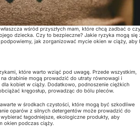
 zwłaszcza wśród przyszłych mam, które chcą zadbać o cz
ojego dziecka. Czy to bezpieczne? Jakie ryzyka mogą się 
i podpowiemy, jak zorganizować mycie okien w ciąży, aby 
zykami, które warto wziąć pod uwagę. Przede wszystkim,
 na drabinie mogą prowadzić do utraty równowagi i
 dla kobiet w ciąży. Dodatkowo, podnoszenie ciężkich
obciążać kręgosłup, prowadząc do bólu pleców.
zawarte w środkach czystości, które mogą być szkodliwe
chanie oparów z silnych detergentów może prowadzić do
wybierać łagodniejsze, ekologiczne produkty, aby
m okien podczas ciąży.