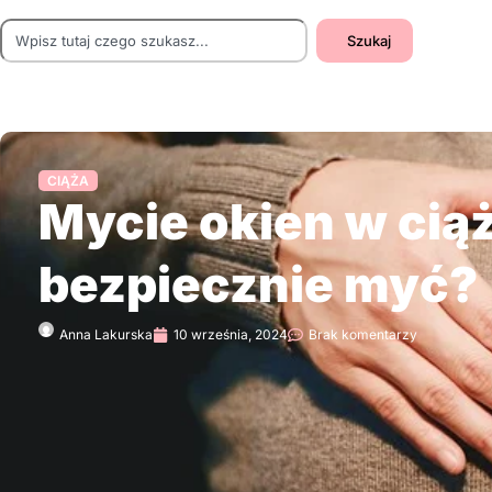
Szukaj
CIĄŻA
Mycie okien w ciąż
bezpiecznie myć?
Anna Lakurska
10 września, 2024
Brak komentarzy