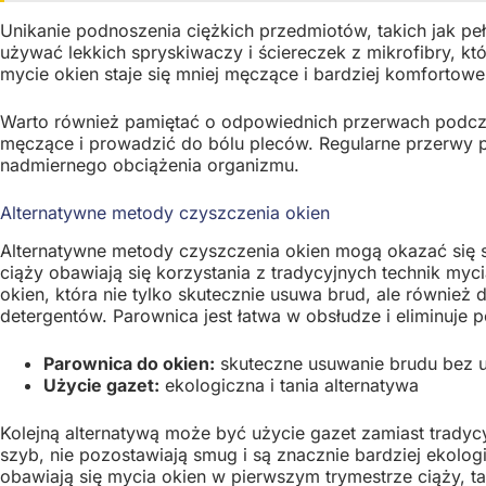
Unikanie podnoszenia ciężkich przedmiotów, takich jak pe
używać lekkich spryskiwaczy i ściereczek z mikrofibry, któ
mycie okien staje się mniej męczące i bardziej komfortowe
Warto również pamiętać o odpowiednich przerwach podczas
męczące i prowadzić do bólu pleców. Regularne przerwy 
nadmiernego obciążenia organizmu.
Alternatywne metody czyszczenia okien
Alternatywne metody czyszczenia okien mogą okazać się s
ciąży obawiają się korzystania z tradycyjnych technik myc
okien, która nie tylko skutecznie usuwa brud, ale równie
detergentów. Parownica jest łatwa w obsłudze i eliminuje 
Parownica do okien:
skuteczne usuwanie brudu bez u
Użycie gazet:
ekologiczna i tania alternatywa
Kolejną alternatywą może być użycie gazet zamiast tradyc
szyb, nie pozostawiają smug i są znacznie bardziej ekolog
obawiają się mycia okien w pierwszym trymestrze ciąży, 