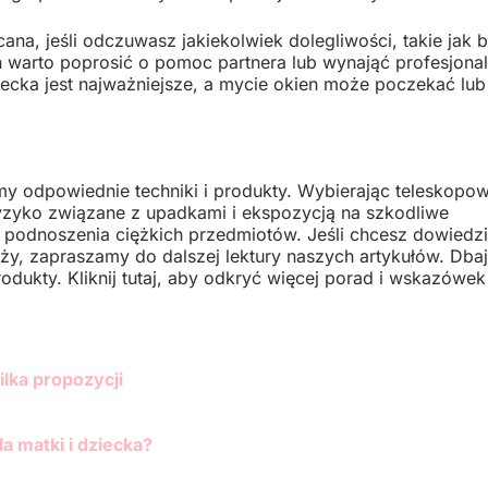
na, jeśli odczuwasz jakiekolwiek dolegliwości, takie jak b
h warto poprosić o pomoc partnera lub wynająć profesjona
ziecka jest najważniejsze, a mycie okien może poczekać lub
my odpowiednie techniki i produkty. Wybierając teleskopo
ryzyko związane z upadkami i ekspozycją na szkodliwe
u podnoszenia ciężkich przedmiotów. Jeśli chcesz dowiedzi
, zapraszamy do dalszej lektury naszych artykułów. Dbaj
odukty. Kliknij tutaj, aby odkryć więcej porad i wskazówek
ilka propozycji
a matki i dziecka?