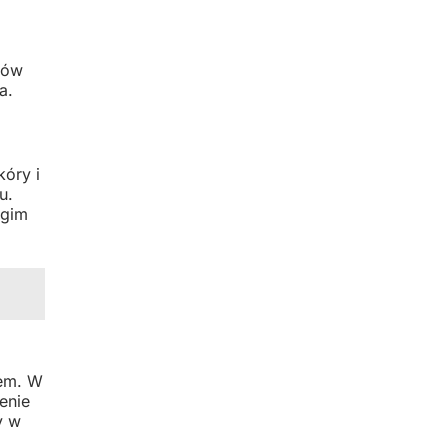
ków
a.
óry i
u.
ugim
łem. W
enie
y w