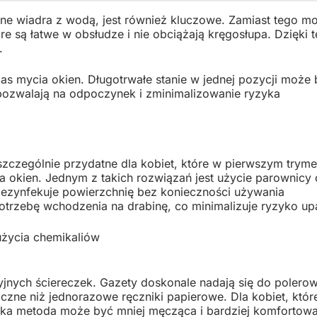
łne wiadra z wodą, jest również kluczowe. Zamiast tego m
re są łatwe w obsłudze i nie obciążają kręgosłupa. Dzięki 
.
 mycia okien. Długotrwałe stanie w jednej pozycji może 
pozwalają na odpoczynek i zminimalizowanie ryzyka
zczególnie przydatne dla kobiet, które w pierwszym tryme
ia okien. Jednym z takich rozwiązań jest użycie parownicy
ż dezynfekuje powierzchnię bez konieczności używania
potrzebę wchodzenia na drabinę, co minimalizuje ryzyko up
życia chemikaliów
yjnych ściereczek. Gazety doskonale nadają się do polero
iczne niż jednorazowe ręczniki papierowe. Dla kobiet, któr
taka metoda może być mniej męcząca i bardziej komfortowa