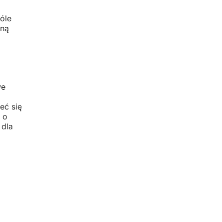
óle
lną
we
eć się
 o
 dla