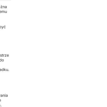
ożna
temu
być
strze
 do
adku.
wania
e
.