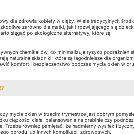
zowy dla zdrowia kobiety w ciąży. Wiele tradycyjnych środ
kodliwe zarówno dla matki, jak i rozwijającego się dzieck
rto sięgać po ekologiczne alternatywy, które są
ywnych chemikaliów, co minimalizuje ryzyko podrażnień sk
ą naturalne składniki, które są łagodniejsze dla organizm
awić komfort i bezpieczeństwo podczas mycia okien w dr
ć?
, czy mycie okien w trzecim trymestrze jest dobrym pomys
dku ciężkości ciała, balansowanie na drabinie czy podnosz
. Trzeba również pamiętać, że nadmierny wysiłek fizyczn
ego porodu lub innych komplikacji zdrowotnych.