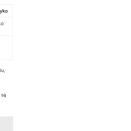
zyko
ko
iu,
 są