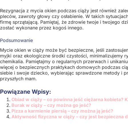
Rezygnacja z mycia okien podczas ciąży jest również zaleca
pleców, zawroty głowy czy osłabienie. W takich sytuacjac
firmę sprzątającą. Pamiętaj, że zdrowie twoje i twojego d
zostać wykonane przez kogoś innego.
Podsumowanie
Mycie okien w ciąży może być bezpieczne, jeśli zastosuje
myjki oraz ekologiczne środki czystości, minimalizujemy 
chemikalia. Pamiętajmy o regularnych przerwach i unikani
więcej o bezpiecznych praktykach domowych podczas ciąży
siebie i swoje dziecko, wybierając sprawdzone metody i pr
przyszłych mam.
Powiązane Wpisy:
Obiad w ciąży – co powinna jeść ciężarna kobieta? K
Burak w ciąży – czy można go jeść?
Pizza a karmienie piersią – czy można ją jeść?
Aktywność fizyczna w ciąży – czy jest bezpieczna dl