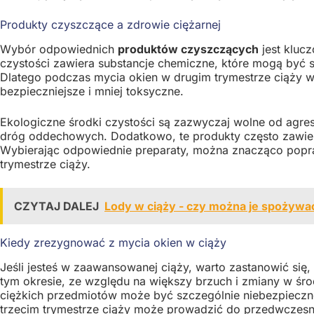
Produkty czyszczące a zdrowie ciężarnej
Wybór odpowiednich
produktów czyszczących
jest kluc
czystości zawiera substancje chemiczne, które mogą być sz
Dlatego podczas mycia okien w drugim trymestrze ciąży wa
bezpieczniejsze i mniej toksyczne.
Ekologiczne środki czystości są zazwyczaj wolne od agres
dróg oddechowych. Dodatkowo, te produkty często zawieraj
Wybierając odpowiednie preparaty, można znacząco popr
trymestrze ciąży.
CZYTAJ DALEJ
Lody w ciąży - czy można je spożywa
Kiedy zrezygnować z mycia okien w ciąży
Jeśli jesteś w zaawansowanej ciąży, warto zastanowić się
tym okresie, ze względu na większy brzuch i zmiany w śro
ciężkich przedmiotów może być szczególnie niebezpieczne
trzecim trymestrze ciąży może prowadzić do przedwczesn