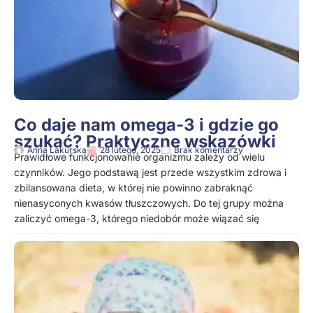
Co daje nam omega-3 i gdzie go
szukać? Praktyczne wskazówki
Anna Lakurska
28 lutego, 2025
Brak komentarzy
Prawidłowe funkcjonowanie organizmu zależy od wielu
czynników. Jego podstawą jest przede wszystkim zdrowa i
zbilansowana dieta, w której nie powinno zabraknąć
nienasyconych kwasów tłuszczowych. Do tej grupy można
zaliczyć omega-3, którego niedobór może wiązać się