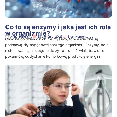
Co to są enzymy i jaka jest ich rola
w organizmie?
Anna Lakurska
28 sierpnia, 2025
Brak komentarzy
Choć na co dzień o nich nie myślimy, to właśnie one są
podstawą siły napędowej naszego organizmu. Enzymy, bo o
nich mowa, są niezbędne do życia – umożliwiają trawienie
pokarmów, oddychanie komórkowe, produkcję energii i