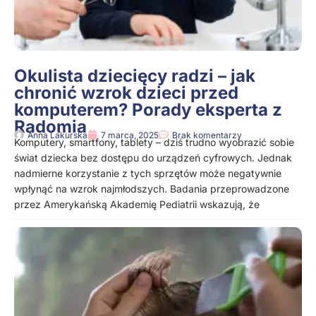
Okulista dziecięcy radzi – jak
chronić wzrok dzieci przed
komputerem? Porady eksperta z
Radomia
Anna Lakurska
7 marca, 2025
Brak komentarzy
Komputery, smartfony, tablety – dziś trudno wyobrazić sobie
świat dziecka bez dostępu do urządzeń cyfrowych. Jednak
nadmierne korzystanie z tych sprzętów może negatywnie
wpłynąć na wzrok najmłodszych. Badania przeprowadzone
przez Amerykańską Akademię Pediatrii wskazują, że