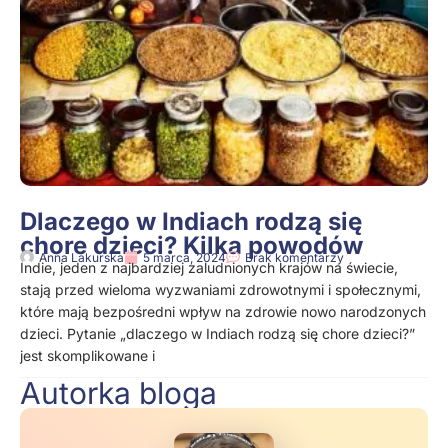
Dlaczego w Indiach rodzą się
chore dzieci? Kilka powodów
Anna Lakurska
5 marca, 2024
Brak komentarzy
Indie, jeden z najbardziej zaludnionych krajów na świecie,
stają przed wieloma wyzwaniami zdrowotnymi i społecznymi,
które mają bezpośredni wpływ na zdrowie nowo narodzonych
dzieci. Pytanie „dlaczego w Indiach rodzą się chore dzieci?”
jest skomplikowane i
Autorka bloga