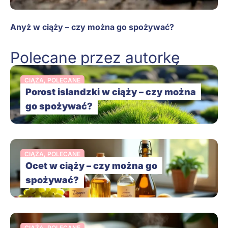
Anyż w ciąży – czy można go spożywać?
Polecane przez autorkę
CIĄŻA
,
POLECANE
Porost islandzki w ciąży – czy można
go spożywać?
CIĄŻA
,
POLECANE
Ocet w ciąży – czy można go
spożywać?
CIĄŻA
,
POLECANE