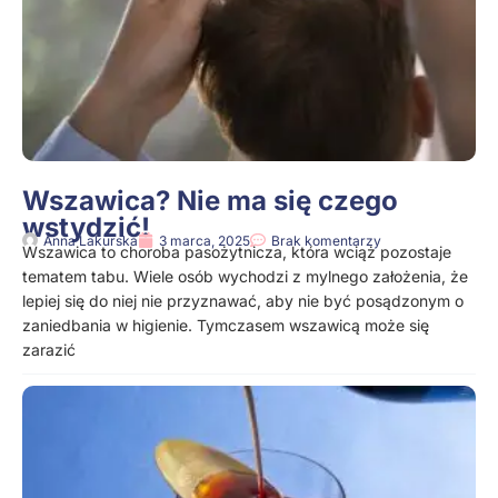
Wszawica? Nie ma się czego
wstydzić!
Anna Lakurska
3 marca, 2025
Brak komentarzy
Wszawica to choroba pasożytnicza, która wciąż pozostaje
tematem tabu. Wiele osób wychodzi z mylnego założenia, że
lepiej się do niej nie przyznawać, aby nie być posądzonym o
zaniedbania w higienie. Tymczasem wszawicą może się
zarazić