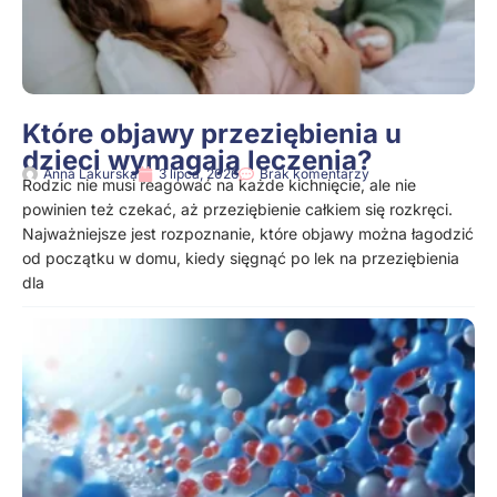
Które objawy przeziębienia u
dzieci wymagają leczenia?
Anna Lakurska
3 lipca, 2026
Brak komentarzy
Rodzic nie musi reagować na każde kichnięcie, ale nie
powinien też czekać, aż przeziębienie całkiem się rozkręci.
Najważniejsze jest rozpoznanie, które objawy można łagodzić
od początku w domu, kiedy sięgnąć po lek na przeziębienia
dla