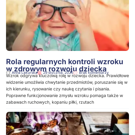
Rola regularnych kontroli wzroku
w zdrowym rozwoju dziecka
Anna Lakurska
29 stycznia, 2025
Brak komentarzy
Wzrok odgrywa kluczową rolę w rozwoju dziecka. Prawidłowe
widzenie umożliwia chwytanie przedmiotów, poruszanie się w
ich kierunku, rysowanie czy naukę czytania i pisania.
Poprawne funkcjonowanie zmysłu wzroku pomaga także w
zabawach ruchowych, kopaniu piłki, rzutach