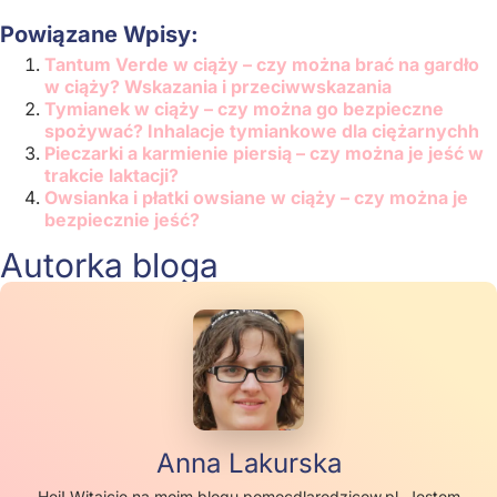
Powiązane Wpisy:
Tantum Verde w ciąży – czy można brać na gardło
w ciąży? Wskazania i przeciwwskazania
Tymianek w ciąży – czy można go bezpieczne
spożywać? Inhalacje tymiankowe dla ciężarnychh
Pieczarki a karmienie piersią – czy można je jeść w
trakcie laktacji?
Owsianka i płatki owsiane w ciąży – czy można je
bezpiecznie jeść?
Autorka bloga
Anna Lakurska
Hej! Witajcie na moim blogu pomocdlarodzicow.pl. Jestem