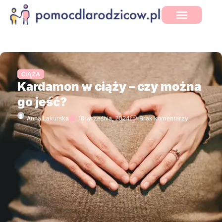
CIĄŻA
Kardamon w ciąży – czy można
go jeść?
Anna Lakurska
10 września, 2024
Brak komentarzy