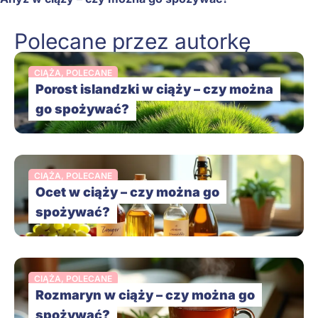
Polecane przez autorkę
CIĄŻA
,
POLECANE
Porost islandzki w ciąży – czy można
go spożywać?
CIĄŻA
,
POLECANE
Ocet w ciąży – czy można go
spożywać?
CIĄŻA
,
POLECANE
Rozmaryn w ciąży – czy można go
spożywać?