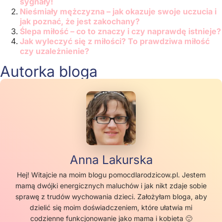
sygnały!
Nieśmiały mężczyzna – jak okazuje swoje uczucia i
jak poznać, że jest zakochany?
Ślepa miłość – co to znaczy i czy naprawdę istnieje?
Jak wyleczyć się z miłości? To prawdziwa miłość
czy uzależnienie?
Autorka bloga
Anna Lakurska
Hej! Witajcie na moim blogu pomocdlarodzicow.pl. Jestem
mamą dwójki energicznych maluchów i jak nikt zdaje sobie
sprawę z trudów wychowania dzieci. Założyłam bloga, aby
dzielić się moim doświadczeniem, które ułatwia mi
codzienne funkcjonowanie jako mama i kobieta 🙂