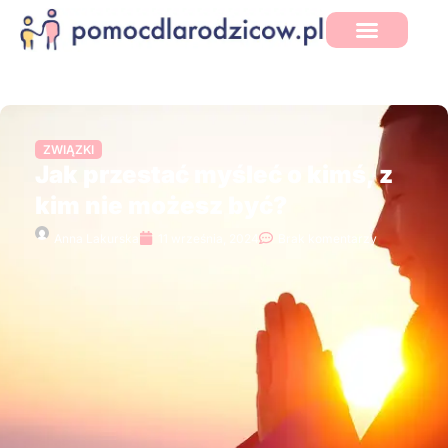
ZWIĄZKI
Jak przestać myśleć o kimś, z
kim nie możesz być?
Anna Lakurska
11 września, 2024
Brak komentarzy