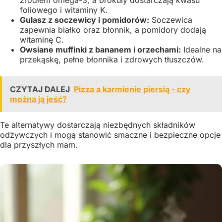
źródłem omega-3, a brokuły dostarczają kwasu
foliowego i witaminy K.
Gulasz z soczewicy i pomidorów:
Soczewica
zapewnia białko oraz błonnik, a pomidory dodają
witaminę C.
Owsiane muffinki z bananem i orzechami:
Idealne na
przekąskę, pełne błonnika i zdrowych tłuszczów.
CZYTAJ DALEJ
Pizza a karmienie piersią - czy
można ją jeść?
Te alternatywy dostarczają niezbędnych składników
odżywczych i mogą stanowić smaczne i bezpieczne opcje
dla przyszłych mam.