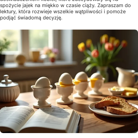
spożycie jajek na miękko w czasie ciąży. Zapraszam do
lektury, która rozwieje wszelkie wątpliwości i pomoże
podjąć świadomą decyzję.