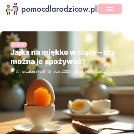
CIĄŻA
Jajka na miękko w ciąży – czy
można je spożywać?
Anna Lakurska
15 lipca, 2025
Brak komentarzy