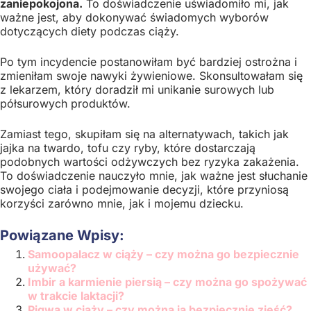
zaniepokojona.
To doświadczenie uświadomiło mi, jak
ważne jest, aby dokonywać świadomych wyborów
dotyczących diety podczas ciąży.
Po tym incydencie postanowiłam być bardziej ostrożna i
zmieniłam swoje nawyki żywieniowe. Skonsultowałam się
z lekarzem, który doradził mi unikanie surowych lub
półsurowych produktów.
Zamiast tego, skupiłam się na alternatywach, takich jak
jajka na twardo, tofu czy ryby, które dostarczają
podobnych wartości odżywczych bez ryzyka zakażenia.
To doświadczenie nauczyło mnie, jak ważne jest słuchanie
swojego ciała i podejmowanie decyzji, które przyniosą
korzyści zarówno mnie, jak i mojemu dziecku.
Powiązane Wpisy:
Samoopalacz w ciąży – czy można go bezpiecznie
używać?
Imbir a karmienie piersią – czy można go spożywać
w trakcie laktacji?
Pigwa w ciąży – czy można ją bezpiecznie zjeść?