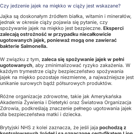
Czy jedzenie jajek na miękko w ciąży jest wskazane?
Jajka są doskonałym źródłem białka, witamin i minerałów,
jednak w okresie ciąży pojawia się pytanie, czy
spożywanie jajek na miękko jest bezpieczne.
Eksperci
zalecają ostrożność w przypadku niecałkowicie
ugotowanych jajek, ponieważ mogą one zawierać
bakterie Salmonella.
W związku z tym,
zaleca się spożywanie jajek w pełni
ugotowanych
, aby zminimalizować ryzyko zakażenia. W
każdym trymestrze ciąży bezpieczeństwo spożywania
jajek na miękko pozostaje niezmienne, a najważniejsze jest
unikanie surowych bądź półsurowych produktów.
Różne organizacje zdrowotne, takie jak Amerykańska
Akademia Żywienia i Dietetyki oraz Światowa Organizacja
Zdrowia, podkreślają znaczenie pełnego ugotowania jajek
dla bezpieczeństwa matki i dziecka.
Brytyjski NHS z kolei zaznacza, że jeśli jaja
pochodzą z
kontrolowanych źródeł i są oznaczone certyfikatem Lion