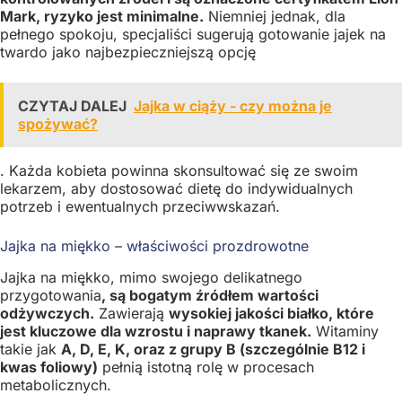
Mark, ryzyko jest minimalne.
Niemniej jednak, dla
pełnego spokoju, specjaliści sugerują gotowanie jajek na
twardo jako najbezpieczniejszą opcję
CZYTAJ DALEJ
Jajka w ciąży - czy można je
spożywać?
. Każda kobieta powinna skonsultować się ze swoim
lekarzem, aby dostosować dietę do indywidualnych
potrzeb i ewentualnych przeciwwskazań.
Jajka na miękko – właściwości prozdrowotne
Jajka na miękko, mimo swojego delikatnego
przygotowania
, są bogatym źródłem wartości
odżywczych.
Zawierają
wysokiej jakości białko, które
jest kluczowe dla wzrostu i naprawy tkanek.
Witaminy
takie jak
A, D, E, K, oraz z grupy B (szczególnie B12 i
kwas foliowy)
pełnią istotną rolę w procesach
metabolicznych.