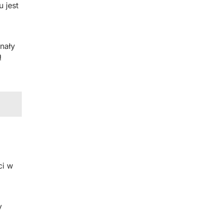
 jest
nały
ą
ci w
y