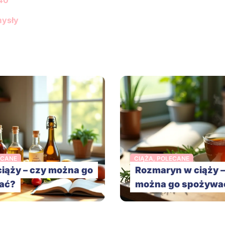
40
mysły
ECANE
CIĄŻA
,
POLECANE
ciąży – czy można go
Rozmaryn w ciąży –
ać?
można go spożywa
K