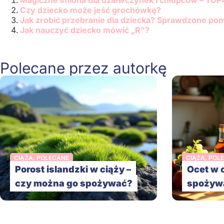
Magiczne imiona dla dziewczynek i chłopców – TOP
Czy dziecko może jeść grochówkę?
Jak zrobić przebranie dla dziecka? Sprawdzone po
Jak nauczyć dziecko mówić „R”?
Polecane przez autorkę
CIĄŻA
,
POLECANE
CIĄŻA
,
POL
Porost islandzki w ciąży –
Ocet w 
czy można go spożywać?
spożyw
Copyright © 2026
pomocdlarodzicow.pl