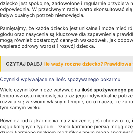
dziecko jest spokojne, zadowolone i regularnie przybiera
odpowiednia. W przeciwnym razie warto skonsultować się
indywidualnych potrzeb niemowlęcia.
Pamiętajmy, że każde dziecko jest unikalne i może mieć r
głodu oraz nasycenia są kluczowe dla zapewnienia prawid
mogą również dostarczyć cennych wskazówek, jak odpowi
wspierać zdrowy wzrost i rozwój dziecka.
CZYTAJ DALEJ
Ile waży roczne dziecko? Prawidłowa
Czynniki wpływające na ilość spożywanego pokarmu
Wiele czynników może wpływać na
ilość spożywanego p
tempo wzrostu niemowlęcia oraz jego indywidualne potrz
rozwija się w swoim własnym tempie, co oznacza, że zap
tym samym wieku.
Również rodzaj karmienia ma znaczenie, jeśli chodzi o to,
ciągu kolejnych tygodni. Dzieci karmione piersią mogą cz
dzieci karmione mlekiem modyfikowanym mogą spożywać wię