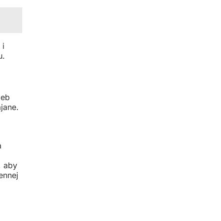
 i
u.
zeb
jane.
a
, aby
ennej