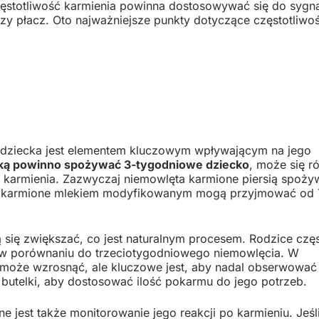
Częstotliwość karmienia powinna dostosowywać się do sygn
czy płacz. Oto najważniejsze punkty dotyczące częstotliwoś
 dziecka jest elementem kluczowym wpływającym na jego
jaką powinno spożywać 3-tygodniowe dziecko
, może się r
u karmienia. Zazwyczaj niemowlęta karmione piersią spoży
te karmione mlekiem modyfikowanym mogą przyjmować od 
się zwiększać, co jest naturalnym procesem. Rodzice czę
w porównaniu do trzeciotygodniowego niemowlęcia. W
 może wzrosnąć, ale kluczowe jest, aby nadal obserwować
b butelki, aby dostosować ilość pokarmu do jego potrzeb.
ne jest także monitorowanie jego reakcji po karmieniu. Jeśl