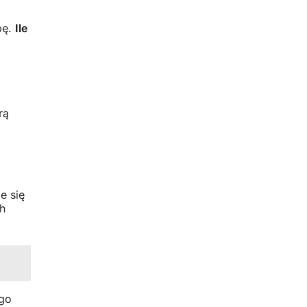
bę.
Ile
rą
e się
ch
ego