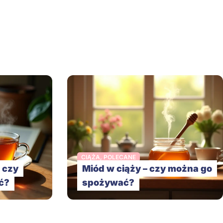
CIĄŻA
,
POLECANE
 czy
Miód w ciąży – czy można go
ć?
spożywać?
ontakt
Polityka prywatności