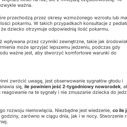
iezwykle ważna.
które przechodzą przez okresy wzmożonego wzrostu lub ma
ości pokarmu. W takich przypadkach konsultacje z pediat
 że dziecko otrzymuje odpowiednią ilość pokarmu.
 wpływana przez czynniki zewnętrzne, takie jak środowis
karmienia może sprzyjać lepszemu jedzeniu, podczas gdy
wodu ważne jest, aby stworzyć komfortowe warunki do
inni zwrócić uwagę, jest obserwowanie sygnałów głodu i
anawia się,
ile powinien jeść 2-tygodniowy noworodek
, a
reagowanie na te sygnały i nie zmuszanie dziecka do jedz
go rozwoju niemowlęcia. Niezbędne jest wiedzenie,
co ile 
godziny, zarówno w ciągu dnia, jak i w nocy. Stworzenie r
iej.