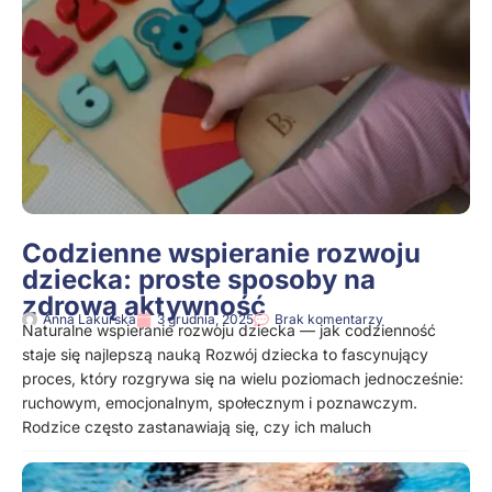
Codzienne wspieranie rozwoju
dziecka: proste sposoby na
zdrową aktywność
Anna Lakurska
3 grudnia, 2025
Brak komentarzy
Naturalne wspieranie rozwoju dziecka — jak codzienność
staje się najlepszą nauką Rozwój dziecka to fascynujący
proces, który rozgrywa się na wielu poziomach jednocześnie:
ruchowym, emocjonalnym, społecznym i poznawczym.
Rodzice często zastanawiają się, czy ich maluch