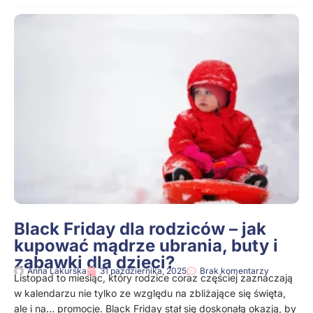
Black Friday dla rodziców – jak
kupować mądrze ubrania, buty i
zabawki dla dzieci?
Anna Lakurska
31 października, 2025
Brak komentarzy
Listopad to miesiąc, który rodzice coraz częściej zaznaczają
w kalendarzu nie tylko ze względu na zbliżające się święta,
ale i na… promocje. Black Friday stał się doskonałą okazją, by