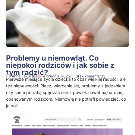
Problemy u niemowląt. Co
niepokoi rodziców i jak sobie z
tym radzić?
Anna Lakurska
4 grudnia, 2025
Brak komentarzy
Pierwsze miesiące życia dziecka to czas wielkiej radości, ale
też niepewności. Płacz, wiercenie się, problemy z jedzeniem
czy snem potrafią spędzać sen z powiek nawet najbardziej
opanowanym rodzicom. Niemowlę nie potrafi powiedzieć, co
je boli,