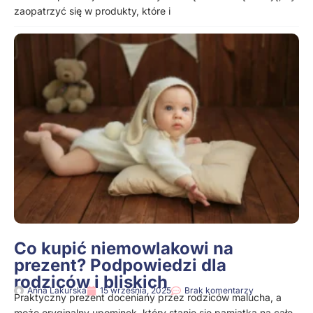
zaopatrzyć się w produkty, które i
Co kupić niemowlakowi na
prezent? Podpowiedzi dla
rodziców i bliskich
Anna Lakurska
15 września, 2025
Brak komentarzy
Praktyczny prezent doceniany przez rodziców malucha, a
może oryginalny upominek, który stanie się pamiątką na całe