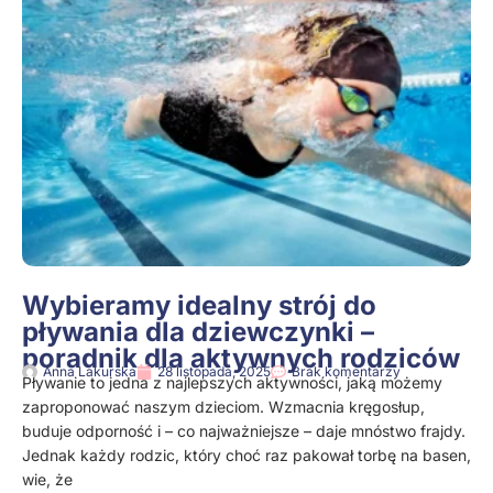
Wybieramy idealny strój do
pływania dla dziewczynki –
poradnik dla aktywnych rodziców
Anna Lakurska
28 listopada, 2025
Brak komentarzy
Pływanie to jedna z najlepszych aktywności, jaką możemy
zaproponować naszym dzieciom. Wzmacnia kręgosłup,
buduje odporność i – co najważniejsze – daje mnóstwo frajdy.
Jednak każdy rodzic, który choć raz pakował torbę na basen,
wie, że