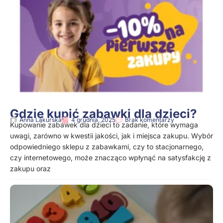
Gdzie kupić zabawki dla dzieci?
Anna Lakurska
4 grudnia, 2025
Brak komentarzy
Kupowanie zabawek dla dzieci to zadanie, które wymaga
uwagi, zarówno w kwestii jakości, jak i miejsca zakupu. Wybór
odpowiedniego sklepu z zabawkami, czy to stacjonarnego,
czy internetowego, może znacząco wpłynąć na satysfakcję z
zakupu oraz