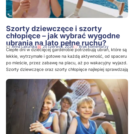
Szorty dziewczęce i szorty
chłopięce – jak wybrać wygodne
ubrania na lato pełne ruchu?
Anna Lakurska
25 czerwca, 2026
Brak komentarzy
Ciepłe dni w dziecięcej garderobie potrzebują ubrań, które są
lekkie, wytrzymałe i gotowe na każdą aktywność, od spaceru
po mieście, przez zabawę na placu, aż po wakacyjny wyjazd.
Szorty dziewczęce oraz szorty chłopięce najlepiej sprawdzają