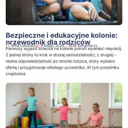
Bezpieczne i edukacyjne kolonie:
przewodnik dla rodziców
Anna Lakurska
9 lutego, 2026
Brak komentarzy
Pierwszy wyjazd dziecka na kolonie potrafi wywołać niepokój.
Z jednej strony to krok w stronę samodzielności, z drugiej –
realna odpowiedzialność po stronie rodzica, który wybiera
ofertę i przygotowuje młodego uczestnika. W tym poradniku
znajdziesz