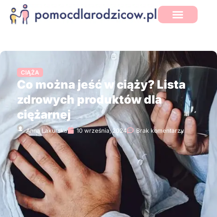
CIĄŻA
Co można jeść w ciąży? Lista
zdrowych produktów dla
ciężarnej
Anna Lakurska
10 września, 2024
Brak komentarzy