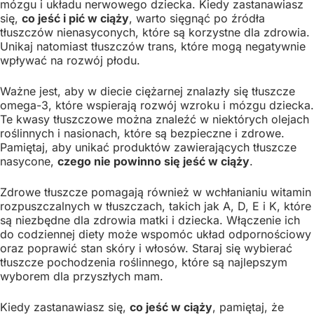
mózgu i układu nerwowego dziecka. Kiedy zastanawiasz
się,
co jeść i pić w ciąży
, warto sięgnąć po źródła
tłuszczów nienasyconych, które są korzystne dla zdrowia.
Unikaj natomiast tłuszczów trans, które mogą negatywnie
wpływać na rozwój płodu.
Ważne jest, aby w diecie ciężarnej znalazły się tłuszcze
omega-3, które wspierają rozwój wzroku i mózgu dziecka.
Te kwasy tłuszczowe można znaleźć w niektórych olejach
roślinnych i nasionach, które są bezpieczne i zdrowe.
Pamiętaj, aby unikać produktów zawierających tłuszcze
nasycone,
czego nie powinno się jeść w ciąży
.
Zdrowe tłuszcze pomagają również w wchłanianiu witamin
rozpuszczalnych w tłuszczach, takich jak A, D, E i K, które
są niezbędne dla zdrowia matki i dziecka. Włączenie ich
do codziennej diety może wspomóc układ odpornościowy
oraz poprawić stan skóry i włosów. Staraj się wybierać
tłuszcze pochodzenia roślinnego, które są najlepszym
wyborem dla przyszłych mam.
Kiedy zastanawiasz się,
co jeść w ciąży
, pamiętaj, że