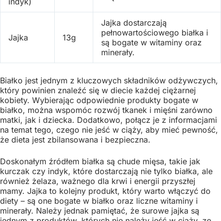
indyk)
Jajka dostarczają
pełnowartościowego białka i
Jajka
13g
są bogate w witaminy oraz
minerały.
Białko jest jednym z kluczowych składników odżywczych,
który powinien znaleźć się w diecie każdej ciężarnej
kobiety. Wybierając odpowiednie produkty bogate w
białko, można wspomóc rozwój tkanek i mięśni zarówno
matki, jak i dziecka. Dodatkowo, połącz je z informacjami
na temat tego, czego nie jeść w ciąży, aby mieć pewność,
że dieta jest zbilansowana i bezpieczna.
Doskonałym źródłem białka są chude mięsa, takie jak
kurczak czy indyk, które dostarczają nie tylko białka, ale
również żelaza, ważnego dla krwi i energii przyszłej
mamy. Jajka to kolejny produkt, który warto włączyć do
diety – są one bogate w białko oraz liczne witaminy i
minerały. Należy jednak pamiętać, że surowe jajka są
jednym z produktów, których nie należy jeść w ciąży, ze