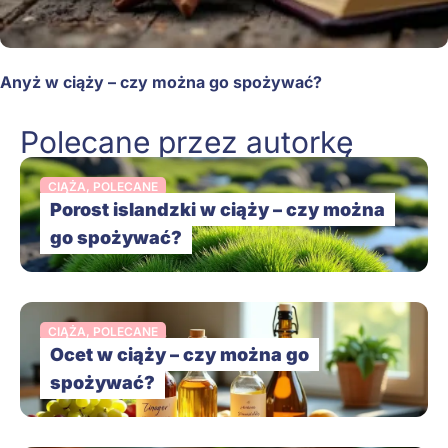
Anyż w ciąży – czy można go spożywać?
Polecane przez autorkę
CIĄŻA
,
POLECANE
Porost islandzki w ciąży – czy można
go spożywać?
CIĄŻA
,
POLECANE
Ocet w ciąży – czy można go
spożywać?