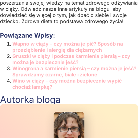
poszerzania swojej wiedzy na temat zdrowego odżywiania
w ciąży. Odwiedź nasze inne artykuły na blogu, aby
dowiedzieć się więcej o tym, jak dbać o siebie i swoje
dziecko. Zdrowa dieta to podstawa zdrowego życia!
Powiązane Wpisy:
Wapno w ciąży – czy można je pić? Sposób na
przeziębienie i alergię dla ciężarnych
Gruszki w ciąży i podczas karmienia piersią – czy
można je bezpiecznie jeść?
Winogrona a karmienie piersią – czy można je jeść?
Sprawdzamy czarne, białe i zielone
Wino w ciąży – czy można bezpiecznie wypić
chociaż lampkę?
Autorka bloga