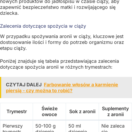
nowych produktów do jadłospisu w czasie ciąży, aby
zapewnić bezpieczeństwo matki i rozwijającego się
dziecka.
Zalecenia dotyczące spożycia w ciąży
W przypadku spożywania aronii w ciąży, kluczowe jest
dostosowanie ilości i formy do potrzeb organizmu oraz
etapu ciąży.
Poniżej znajduje się tabela przedstawiająca zalecenia
dotyczące spożycia aronii w różnych trymestrach:
CZYTAJ DALEJ
Farbowanie włosów a karmienie
piersią - czy można to robić?
Świeże
Suplementy
Trymestr
Sok z aronii
owoce
z aronii
Pierwszy
50-100 g
50 ml
Nie zaleca
trymestr
dziennie
dziennie
się