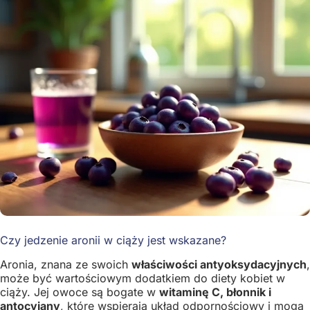
Czy jedzenie aronii w ciąży jest wskazane?
Aronia, znana ze swoich
właściwości antyoksydacyjnych
,
może być wartościowym dodatkiem do diety kobiet w
ciąży. Jej owoce są bogate w
witaminę C, błonnik i
antocyjany
, które wspierają układ odpornościowy i mogą