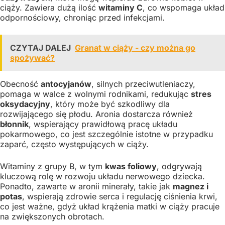
ciąży. Zawiera dużą ilość
witaminy C
, co wspomaga układ
odpornościowy, chroniąc przed infekcjami.
CZYTAJ DALEJ
Granat w ciąży - czy można go
spożywać?
Obecność
antocyjanów
, silnych przeciwutleniaczy,
pomaga w walce z wolnymi rodnikami, redukując
stres
oksydacyjny
, który może być szkodliwy dla
rozwijającego się płodu. Aronia dostarcza również
błonnik
, wspierający prawidłową pracę układu
pokarmowego, co jest szczególnie istotne w przypadku
zaparć, często występujących w ciąży.
Witaminy z grupy B, w tym
kwas foliowy
, odgrywają
kluczową rolę w rozwoju układu nerwowego dziecka.
Ponadto, zawarte w aronii minerały, takie jak
magnez i
potas
, wspierają zdrowie serca i regulację ciśnienia krwi,
co jest ważne, gdyż układ krążenia matki w ciąży pracuje
na zwiększonych obrotach.