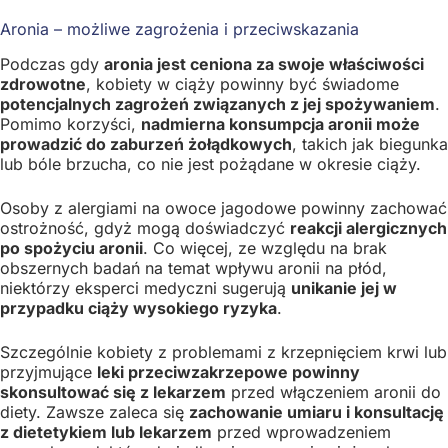
Aronia – możliwe zagrożenia i przeciwskazania
Podczas gdy
aronia jest ceniona za swoje właściwości
zdrowotne
, kobiety w ciąży powinny być świadome
potencjalnych zagrożeń związanych z jej spożywaniem
.
Pomimo korzyści,
nadmierna konsumpcja aronii może
prowadzić do zaburzeń żołądkowych
, takich jak biegunka
lub bóle brzucha, co nie jest pożądane w okresie ciąży.
Osoby z alergiami na owoce jagodowe powinny zachować
ostrożność, gdyż mogą doświadczyć
reakcji alergicznych
po spożyciu aronii
. Co więcej, ze względu na brak
obszernych badań na temat wpływu aronii na płód,
niektórzy eksperci medyczni sugerują
unikanie jej w
przypadku ciąży wysokiego ryzyka
.
Szczególnie kobiety z problemami z krzepnięciem krwi lub
przyjmujące
leki przeciwzakrzepowe powinny
skonsultować się z lekarzem
przed włączeniem aronii do
diety. Zawsze zaleca się
zachowanie umiaru i konsultację
z dietetykiem lub lekarzem
przed wprowadzeniem