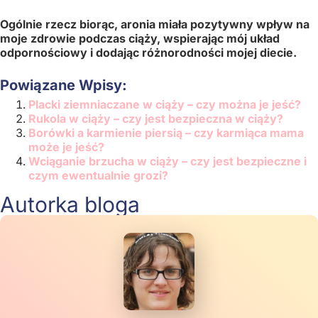
Ogólnie rzecz biorąc, aronia miała pozytywny wpływ na
moje zdrowie podczas ciąży, wspierając mój układ
odpornościowy i dodając różnorodności mojej diecie.
Powiązane Wpisy:
Placki ziemniaczane w ciąży – czy można je jeść?
Rukola w ciąży – czy jest bezpieczna w ciąży?
Borówki a karmienie piersią – czy karmiąca mama
może je jeść?
Wciąganie brzucha w ciąży – czy jest bezpieczne i
czym ewentualnie grozi?
Autorka bloga