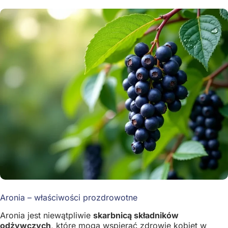
Aronia – właściwości prozdrowotne
Aronia jest niewątpliwie
skarbnicą składników
odżywczych
, które mogą wspierać zdrowie kobiet w