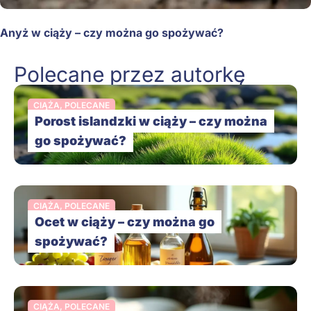
Anyż w ciąży – czy można go spożywać?
Polecane przez autorkę
CIĄŻA
,
POLECANE
Porost islandzki w ciąży – czy można
go spożywać?
CIĄŻA
,
POLECANE
Ocet w ciąży – czy można go
spożywać?
CIĄŻA
,
POLECANE