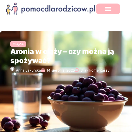
CIĄŻA
Aronia w ciąży – czy można ją
spożywać?
Anna Lakurska
14 sierpnia, 2025
Brak komentarzy