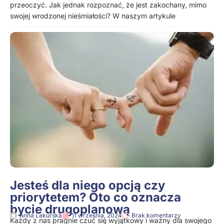
przeoczyć. Jak jednak rozpoznać, że jest zakochany, mimo
swojej wrodzonej nieśmiałości? W naszym artykule
Jesteś dla niego opcją czy
priorytetem? Oto co oznacza
bycie drugoplanową
Anna Lakurska
11 września, 2024
Brak komentarzy
Każdy z nas pragnie czuć się wyjątkowy i ważny dla swojego