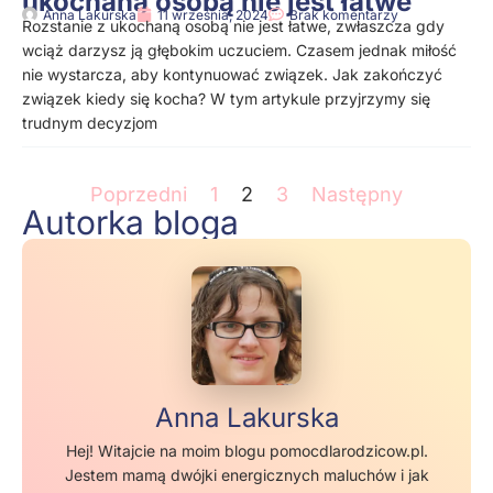
ukochaną osobą nie jest łatwe
Anna Lakurska
11 września, 2024
Brak komentarzy
Rozstanie z ukochaną osobą nie jest łatwe, zwłaszcza gdy
wciąż darzysz ją głębokim uczuciem. Czasem jednak miłość
nie wystarcza, aby kontynuować związek. Jak zakończyć
związek kiedy się kocha? W tym artykule przyjrzymy się
trudnym decyzjom
Poprzedni
1
2
3
Następny
Autorka bloga
Anna Lakurska
Hej! Witajcie na moim blogu pomocdlarodzicow.pl.
Jestem mamą dwójki energicznych maluchów i jak