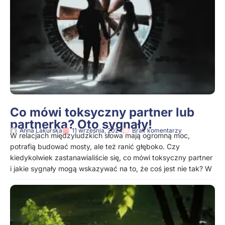
Co mówi toksyczny partner lub
partnerka? Oto sygnały!
Anna Lakurska
11 września, 2024
Brak komentarzy
W relacjach międzyludzkich słowa mają ogromną moc,
potrafią budować mosty, ale też ranić głęboko. Czy
kiedykolwiek zastanawialiście się, co mówi toksyczny partner
i jakie sygnały mogą wskazywać na to, że coś jest nie tak? W