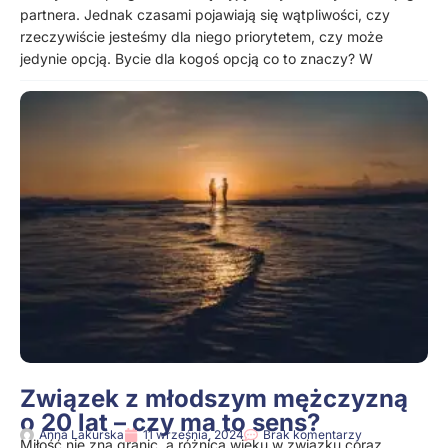
partnera. Jednak czasami pojawiają się wątpliwości, czy
rzeczywiście jesteśmy dla niego priorytetem, czy może
jedynie opcją. Bycie dla kogoś opcją co to znaczy? W
Związek z młodszym mężczyzną
o 20 lat – czy ma to sens?
Anna Lakurska
11 września, 2024
Brak komentarzy
Miłość nie zna granic, a różnica wieku w związku coraz