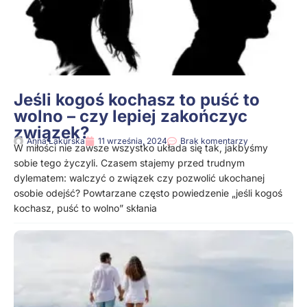
Jeśli kogoś kochasz to puść to
wolno – czy lepiej zakończyc
związek?
Anna Lakurska
11 września, 2024
Brak komentarzy
W miłości nie zawsze wszystko układa się tak, jakbyśmy
sobie tego życzyli. Czasem stajemy przed trudnym
dylematem: walczyć o związek czy pozwolić ukochanej
osobie odejść? Powtarzane często powiedzenie „jeśli kogoś
kochasz, puść to wolno” skłania