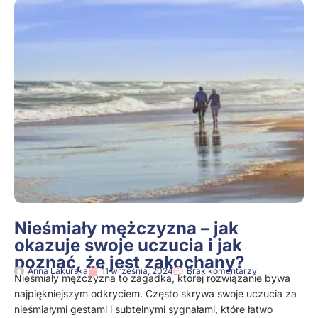
Nieśmiały mężczyzna – jak
okazuje swoje uczucia i jak
poznać, że jest zakochany?
Anna Lakurska
11 września, 2024
Brak komentarzy
Nieśmiały mężczyzna to zagadka, której rozwiązanie bywa
najpiękniejszym odkryciem. Często skrywa swoje uczucia za
nieśmiałymi gestami i subtelnymi sygnałami, które łatwo