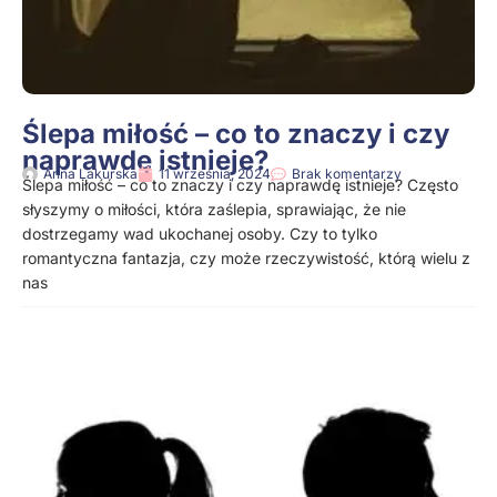
Ślepa miłość – co to znaczy i czy
naprawdę istnieje?
Anna Lakurska
11 września, 2024
Brak komentarzy
Ślepa miłość – co to znaczy i czy naprawdę istnieje? Często
słyszymy o miłości, która zaślepia, sprawiając, że nie
dostrzegamy wad ukochanej osoby. Czy to tylko
romantyczna fantazja, czy może rzeczywistość, którą wielu z
nas