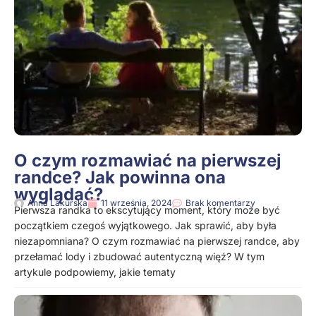
O czym rozmawiać na pierwszej
randce? Jak powinna ona
wyglądać?
Anna Lakurska
11 września, 2024
Brak komentarzy
Pierwsza randka to ekscytujący moment, który może być
początkiem czegoś wyjątkowego. Jak sprawić, aby była
niezapomniana? O czym rozmawiać na pierwszej randce, aby
przełamać lody i zbudować autentyczną więź? W tym
artykule podpowiemy, jakie tematy