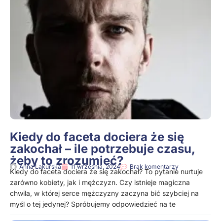
Kiedy do faceta dociera że się
zakochał – ile potrzebuje czasu,
żeby to zrozumieć?
Anna Lakurska
11 września, 2024
Brak komentarzy
Kiedy do faceta dociera że się zakochał? To pytanie nurtuje
zarówno kobiety, jak i mężczyzn. Czy istnieje magiczna
chwila, w której serce mężczyzny zaczyna bić szybciej na
myśl o tej jedynej? Spróbujemy odpowiedzieć na te